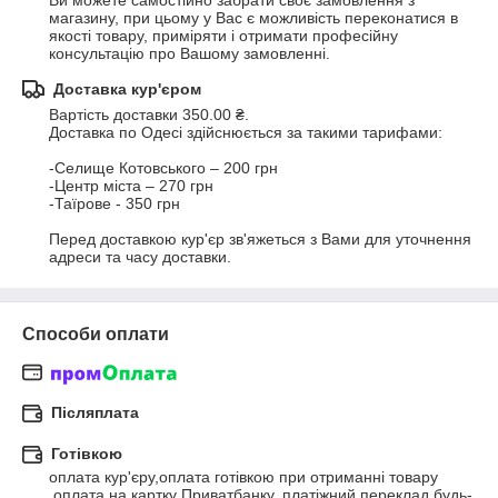
Ви можете самостійно забрати своє замовлення з 
магазину, при цьому у Вас є можливість переконатися в 
якості товару, приміряти і отримати професійну 
консультацію про Вашому замовленні.
Доставка кур'єром
Вартість доставки 350.00 ₴.
Доставка по Одесі здійснюється за такими тарифами:

-Селище Котовського – 200 грн

-Центр міста – 270 грн

-Таїрове - 350 грн

Перед доставкою кур'єр зв'яжеться з Вами для уточнення 
адреси та часу доставки.
Способи оплати
Післяплата
Готівкою
оплата кур'єру,оплата готівкою при отриманні товару 
,оплата на картку Приватбанку, платіжний переклад будь-