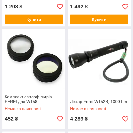
1 208
1 492
₴
₴
Купити
Купити
Комплект світлофільтрів
FEREI для W158
Ліхтар Ferei W152В, 1000 Lm
Немає в наявності
Немає в наявності
452
4 289
₴
₴