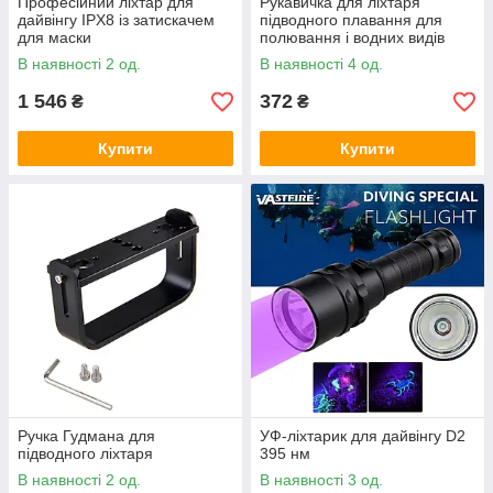
Професійний ліхтар для
Рукавичка для ліхтаря
дайвінгу IPX8 із затискачем
підводного плавання для
для маски
полювання і водних видів
спорту
В наявності 2 од.
В наявності 4 од.
1 546
372
₴
₴
Купити
Купити
Ручка Гудмана для
УФ-ліхтарик для дайвінгу D2
підводного ліхтаря
395 нм
В наявності 2 од.
В наявності 3 од.