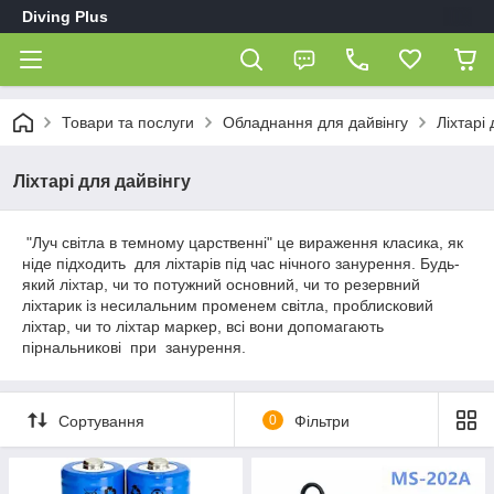
Diving Plus
Товари та послуги
Обладнання для дайвінгу
Ліхтарі 
Ліхтарі для дайвінгу
"Луч світла в темному царственні" це вираження класика, як
ніде підходить для ліхтарів під час нічного занурення. Будь-
який ліхтар, чи то потужний основний, чи то резервний
ліхтарик із несилальним променем світла, проблисковий
ліхтар, чи то ліхтар маркер, всі вони допомагають
пірнальникові при занурення.
Сортування
0
Фільтри