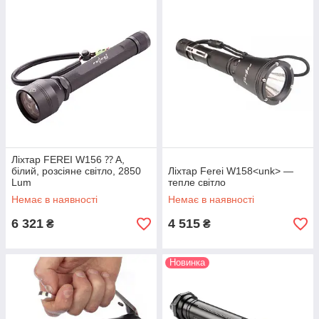
Ліхтар FEREI W156 ⁇ A,
білий, розсіяне світло, 2850
Ліхтар Ferei W158<unk> —
Lum
тепле світло
Немає в наявності
Немає в наявності
6 321
4 515
₴
₴
Новинка