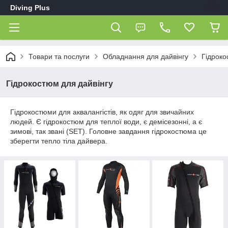
Diving Plus
Товари та послуги
Обладнання для дайвінгу
Гідроко
Гідрокостюм для дайвінгу
Гідрокостюми для аквалангістів, як одяг для звичайних
людей. Є гідрокостюм для теплої води, є демісезонні, а є
зимові, так звані (SET). Головне завдання гідрокостюма це
зберегти тепло тіла дайвера.