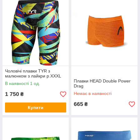
Чоловічі плавки TYR з
малюнком з лайкри p.XXXL
Плавки HEAD Double Power
В наявності 1 од.
Drag
1 750
Немає в наявності
₴
665
₴
Купити