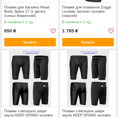
Плавки для басейну Head
Плавки для плавання Zoggs
BowL Splice 27 Jr дитячі
Levitate Jammer чоловічі
(синьо-блакитний)
(чорний)
В наявності 1 од.
В наявності 1 од.
650
1 785
₴
₴
Купити
Купити
Плавки з імітацією шкіри
Плавки з імітацією шкіри
акули KEEP DIVING чоловічі
акули KEEP DIVING чоловічі