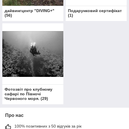
дайвингцентр "DIVING+"
Подарунковий сертифікат
(
56
)
(
1
)
Фотозвіт про клубному
сафарі по Півночі
Червоного моря.
(
29
)
Про нас
100% позитивних з 50 відгуків за рік