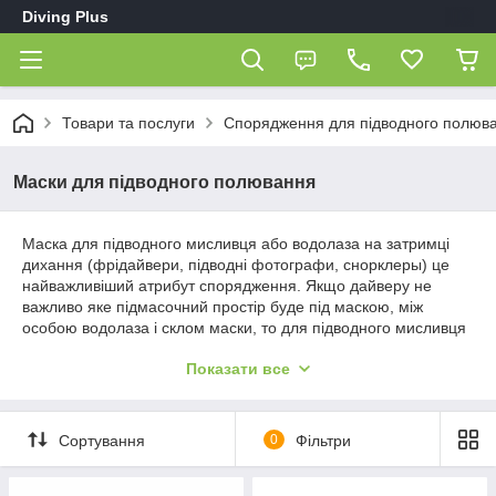
Diving Plus
Товари та послуги
Спорядження для підводного полюв
Маски для підводного полювання
Маска для підводного мисливця або водолаза на затримці
дихання (фрідайвери, підводні фотографи, снорклеры) це
найважливіший атрибут спорядження. Якщо дайверу не
важливо яке підмасочний простір буде під маскою, між
особою водолаза і склом маски, то для підводного мисливця
або фрідайвера це дуже важливий фактор. Мінімальний
Показати все
підмасочний простір в масці для підводного мисливця -
фрідайвера дозволяє зменшити витрату повітря водолаза
при вирівнюванні тиску під маскою при зануренні на глибину.
Второе это расстояние между глазами и стеклом в масках
Сортування
0
Фільтри
для подводной охоты, чем оно меньше, тем угол обзора
выше у подводного охотника. третье это материал