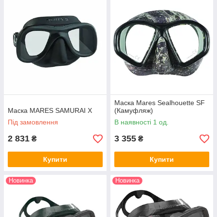
обтюрации маски. Он должен быть мягким и должен
оставаться мягким при падении температуры окружающей
среды. Чем лучше и серьёзнее вы подойдете к выбору маски
для подводной охоты тем комфортнее вы будете чувствовать
себя в воде.
Купити маску для підводного полювання в Україні можна в
нашому інтернет магазині, а придбати маску для підводного
полювання або маску для фрідайвінгу, можна в нашому
магазині "DIVING+" р. в Одесі. У магазині, досвідчені
інструктори допоможуть вам правильно підібрати маску для
підводного полювання по вашому обличчю.
Маска Mares Sealhouette SF
Маска MARES SAMURAI X
(Камуфляж)
Під замовлення
В наявності 1 од.
2 831
3 355
₴
₴
Купити
Купити
Новинка
Новинка