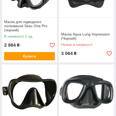
Маска для підводного
полювання Seac One Pro
(чорний)
Маска Aqua Lung Impression
В наявності 1 од.
(Чорний)
2 984
Немає в наявності
₴
3 064
₴
Купити