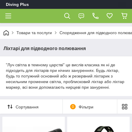
Diving Plus
Товари та послуги
Спорядження для підводного полюв
Ліхтарі для підводного полювання
"Луч світла в темному царстві" це вислів класика як ні де
підходить для ліхтарів при нічних зануреннях. Будь ліхтар,
будь то потужний основний або ж резервний ліхтарик з
несильним променем світла, проблисковий ліхтар або ліхтар
маркер, всі вони допомагають нирцеві при зануренні.
Сортування
0
Фільтри