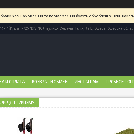
обочий час. Замовлення та повідомлення будуть оброблені з 10:00 найбл
КУРІЙ", маг.№25 "DIVING+, вулиця Семена Палія, 99 Б, Одеса, Одеська област
КА И ОПЛАТА
ВОЗВРАТ И ОБМЕН
ИНСТАГРАМ
ПРОБНОЕ ПОГ
АРИ ДЛЯ ТУРИЗМУ