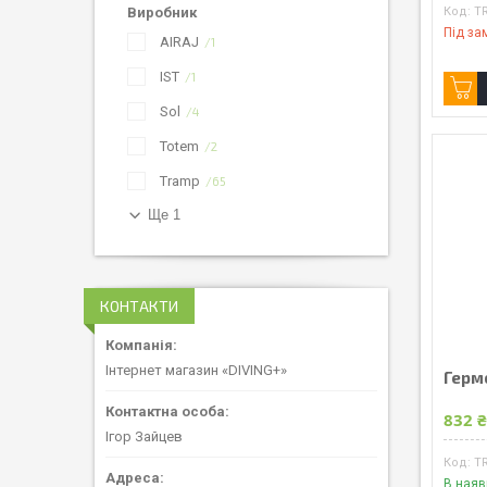
Виробник
T
Під за
AIRAJ
1
IST
1
Sol
4
Totem
2
Tramp
65
Ще 1
КОНТАКТИ
Інтернет магазин «DIVING+»
Герм
832 
Ігор Зайцев
T
В наяв