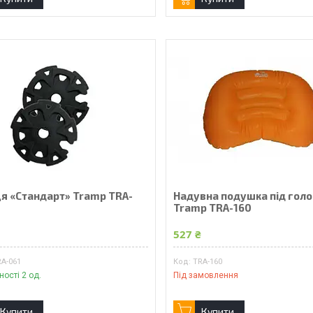
ця «Стандарт» Tramp TRA-
Надувна подушка під гол
Tramp TRA-160
527 ₴
RA-061
TRA-160
ності 2 од.
Під замовлення
Купити
Купити