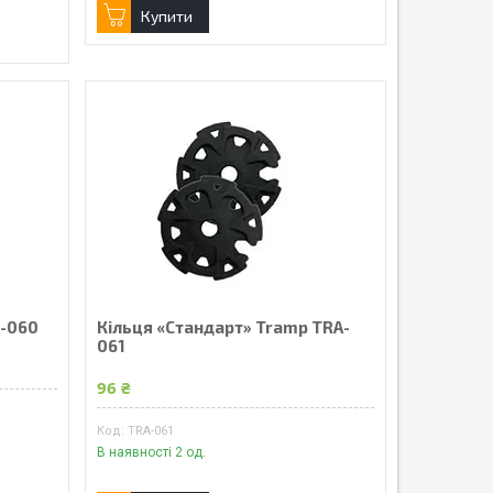
Купити
A-060
Кільця «Стандарт» Tramp TRA-
061
96 ₴
TRA-061
В наявності 2 од.