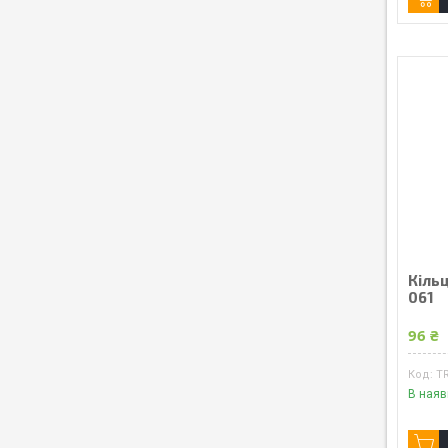
Кіль
061
96 ₴
T
В наяв