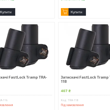
Купити
Купити
скачі FastLock Tramp TRA-
Затискачі FastLock Tramp
118
₴
407 ₴
RA-116
TRA-118
мовлення
Під замовлення