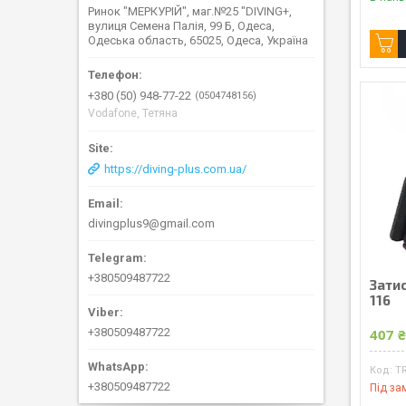
Ринок "МЕРКУРІЙ", маг.№25 "DIVING+,
вулиця Семена Палія, 99 Б, Одеса,
Одеська область, 65025, Одеса, Україна
+380 (50) 948-77-22
0504748156
Vodafone, Тетяна
https://diving-plus.com.ua/
divingplus9@gmail.com
+380509487722
Зати
116
+380509487722
407 
T
+380509487722
Під за