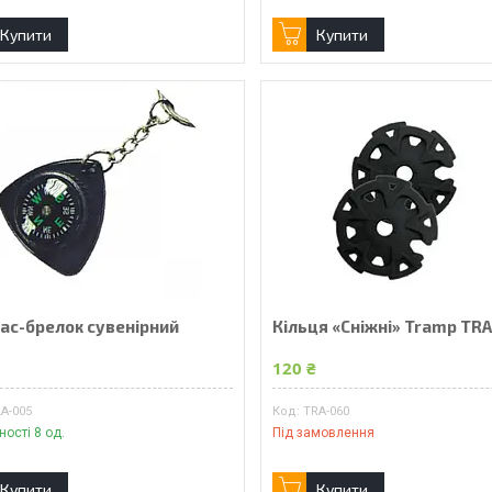
Купити
Купити
ас-брелок сувенірний
Кільця «Сніжні» Tramp TR
120 ₴
A-005
TRA-060
ності 8 од.
Під замовлення
Купити
Купити