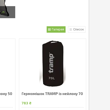
У
1
Галерея
Список
лону 50
Гермомішок TRAMP із нейлону 70
783 ₴