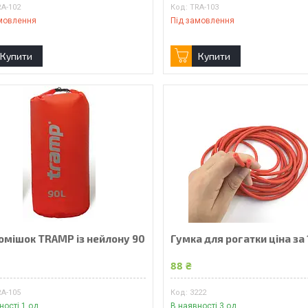
RA-102
TRA-103
мовлення
Під замовлення
Купити
Купити
омішок TRAMP із нейлону 90
Гумка для рогатки ціна за
₴
88 ₴
RA-105
3222
ності 1 од.
В наявності 3 од.