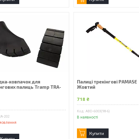
дка-ковпачок для
Палиці трекінгові PAMASE
інгових палиць Tramp TRA-
Жовтий
718 ₴
₴
ABD-6003(98-6)
RA-202
В наявності
мовлення
Купити
Купити