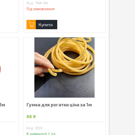
TRA-104
Під замовлення
Купити
 1м
Гумка для рогатки ціна за 1м
88 ₴
3222
В наявності 1 од.