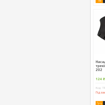
Наса
трек
202
124 
T
Під за