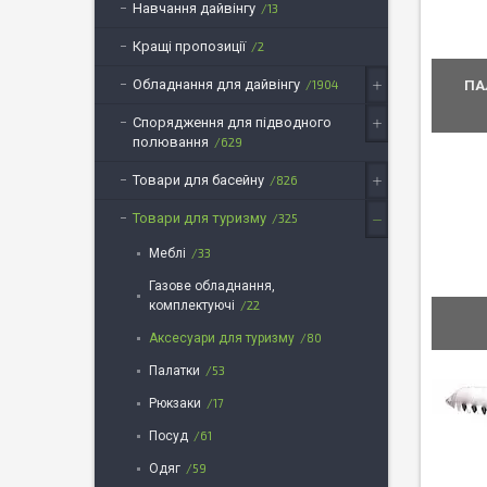
Навчання дайвінгу
13
Кращі пропозиції
2
Обладнання для дайвінгу
1904
ПА
Спорядження для підводного
полювання
629
Товари для басейну
826
Товари для туризму
325
Меблі
33
Газове обладнання,
комплектуючі
22
Аксесуари для туризму
80
Палатки
53
Рюкзаки
17
Посуд
61
Одяг
59