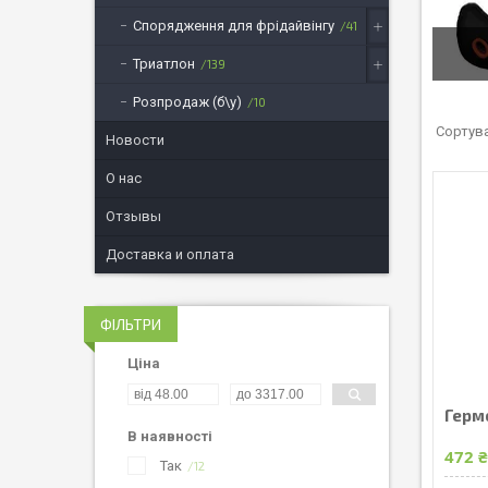
Спорядження для фрідайвінгу
41
Триатлон
139
Розпродаж (б\у)
10
Новости
О нас
Отзывы
Доставка и оплата
ФІЛЬТРИ
Ціна
Герм
В наявності
472 
Так
12