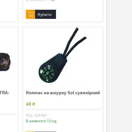
Купити
 TRA-
Компас на шнурку Sol сувенірний
48 ₴
SLA-004
В наявності 12 од.