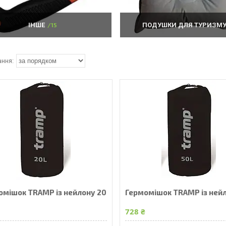
ІНШЕ
15
ПОДУШКИ ДЛЯ ТУРИЗМ
омішок TRAMP із нейлону 20
Гермомішок TRAMP із ней
₴
728 ₴