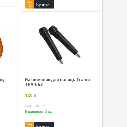
Купити
ову
Наконечник для палиць Tramp
TRA-062
120 ₴
TRA-062
В наявності 2 од.
Купити