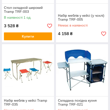
Стол складной широкий
Tramp TRF-003
Набір меблів у кейсі (у чохлі)
В наявності 1 од.
Tramp TRF-005
3 528
Немає в наявності
₴
4 158
₴
Купити
Набір меблів у кейсі Tramp
Складана похідна кухня
TRF-035
Tramp TRF-021