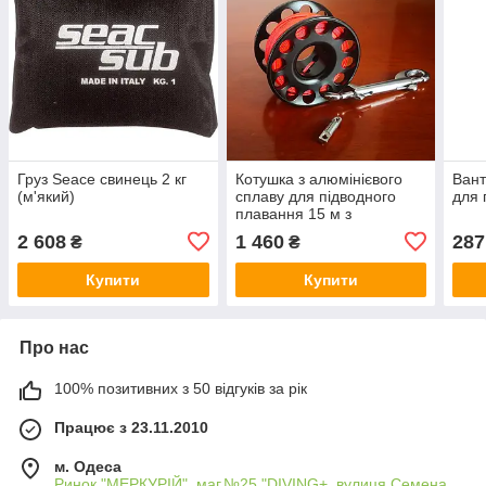
Груз Seace свинець 2 кг
Котушка з алюмінієвого
Вант
(м'який)
сплаву для підводного
для 
плавання 15 м з
карабіном
2 608
1 460
287
₴
₴
Купити
Купити
Про нас
100% позитивних з 50 відгуків за рік
Працює з 23.11.2010
м. Одеса
Ринок "МЕРКУРІЙ", маг.№25 "DIVING+, вулиця Семена