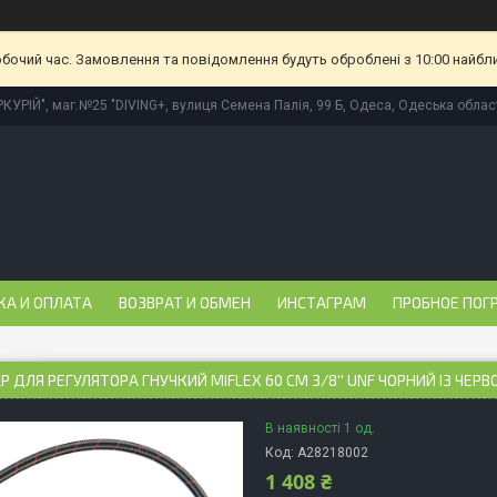
обочий час. Замовлення та повідомлення будуть оброблені з 10:00 найбл
КУРІЙ", маг.№25 "DIVING+, вулиця Семена Палія, 99 Б, Одеса, Одеська област
КА И ОПЛАТА
ВОЗВРАТ И ОБМЕН
ИНСТАГРАМ
ПРОБНОЕ ПОГ
P ДЛЯ РЕГУЛЯТОРА ГНУЧКИЙ MIFLEX 60 CM 3/8'' UNF ЧОРНИЙ ІЗ ЧЕ
В наявності 1 од.
Код:
A28218002
1 408 ₴