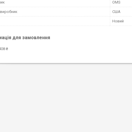
ник
OMS
 виробник
США
Новий
мація для замовлення
408 ₴