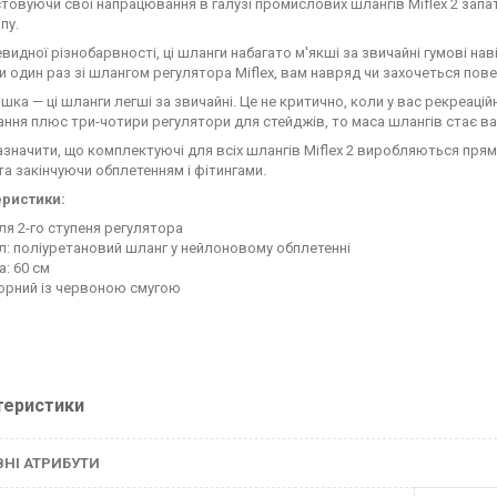
товуючи свої напрацювання в галузі промислових шлангів Miflex 2 запат
пу.
видної різнобарвності, ці шланги набагато м'якші за звичайні гумові нав
и один раз зі шлангом регулятора Miflex, вам навряд чи захочеться пов
ішка — ці шланги легші за звичайні. Це не критично, коли у вас рекреаці
ння плюс три-чотири регулятори для стейджів, то маса шлангів стає ва
азначити, що комплектуючі для всіх шлангів Miflex 2 виробляються прям
та закінчуючи обплетенням і фітингами.
еристики:
ля 2-го ступеня регулятора
л: поліуретановий шланг у нейлоновому обплетенні
: 60 см
чорний із червоною смугою
теристики
НІ АТРИБУТИ