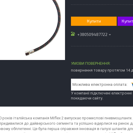
Купити
Купит
+380509487722
повернення товару протягом 14 
У компанії підключені електронні
покидаючи сайту.
0 років італійська компанія Miflex 2 випускає промислові пневмошланги.
 придивилися до дайверського сегмента та успішно вдерлися на ринок дай
ому обплетенні. Це була перша справжня інновація в галузі шлангів для 