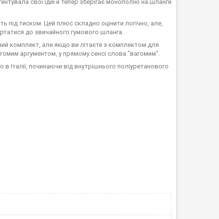
ентувала свої ідеї й тепер зберігає монополію на шланги
іть під тиском. Цей плюс складно оцінити логічно, але,
ертатися до звичайного гумового шланга.
йний комплект, але якщо ви літаєте з комплектом для
гомим аргументом, у прямому сенсі слова "вагомим".
о в Італії, починаючи від внутрішнього поліуретанового