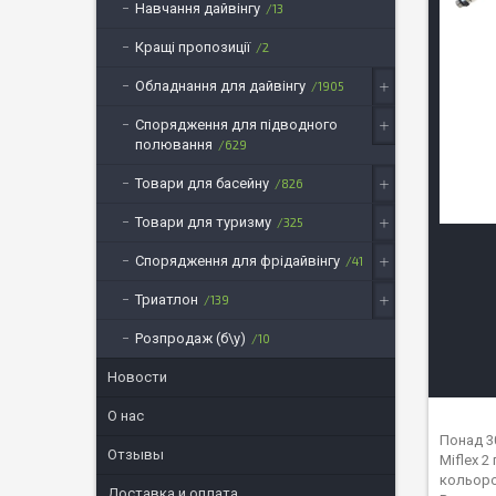
Навчання дайвінгу
13
Кращі пропозиції
2
Обладнання для дайвінгу
1905
Спорядження для підводного
полювання
629
Товари для басейну
826
Товари для туризму
325
Спорядження для фрідайвінгу
41
Триатлон
139
Розпродаж (б\у)
10
Новости
О нас
Понад 3
Отзывы
Miflex 2
кольоров
Доставка и оплата