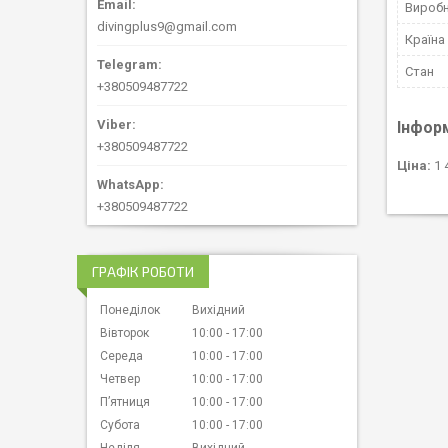
Вироб
divingplus9@gmail.com
Країна
Стан
+380509487722
Інфор
+380509487722
Ціна:
1 
+380509487722
ГРАФІК РОБОТИ
Понеділок
Вихідний
Вівторок
10:00
17:00
Середа
10:00
17:00
Четвер
10:00
17:00
Пʼятниця
10:00
17:00
Субота
10:00
17:00
Неділя
Вихідний