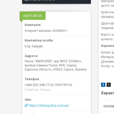
Викорис
цього ти
Крім оче
КОНТАКТИ
пірнувш
Друга ф
спарюва
Інтернет магазин «DIVING+»
Варто з
шланга 
Характ
Ігор Зайцев
Шланг д
Матеріа
Ринок "МЕРКУРІЙ", маг.№25 "DIVING+,
Довжина
вулиця Семена Палія, 99 Б, Одеса,
Колір: 
Одеська область, 65025, Одеса, Україна
+380 (50) 948-77-22
0504748156
Vodafone, Тетяна
Харак
https://diving-plus.com.ua/
ОСНОВ