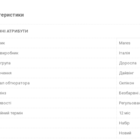
теристики
НІ АТРИБУТИ
ник
Mares
 виробник
Італія
 група
Доросла
ачення
Дайвінг
іал обтюратора
Силікон
лінз
Безбарвні 
ивості
Регульова
ійний термін
12 міс
Набір
Новий