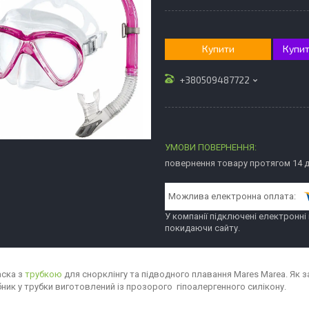
Купити
Купит
+380509487722
повернення товару протягом 14 
У компанії підключені електронні
покидаючи сайту.
аска з
трубкою
для снорклінгу та підводного плавання Mares Marea. Як з
бник у трубки виготовлений із прозорого гіпоалергенного силікону.