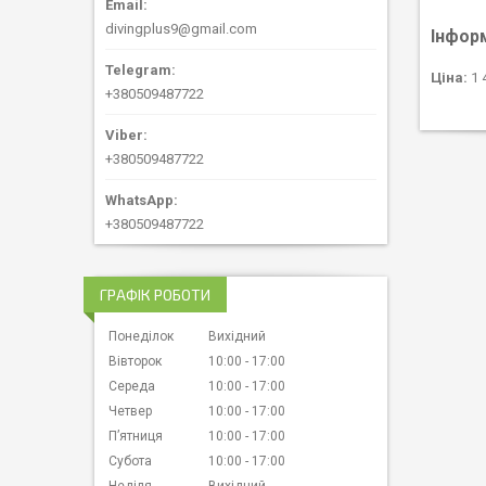
divingplus9@gmail.com
Інфор
Ціна:
1 
+380509487722
+380509487722
+380509487722
ГРАФІК РОБОТИ
Понеділок
Вихідний
Вівторок
10:00
17:00
Середа
10:00
17:00
Четвер
10:00
17:00
Пʼятниця
10:00
17:00
Субота
10:00
17:00
Неділя
Вихідний