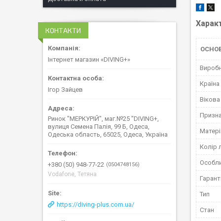
Харак
КОНТАКТИ
ОСНОВ
Інтернет магазин «DIVING+»
Вироб
Країна
Ігор Зайцев
Вікова
Призн
Ринок "МЕРКУРІЙ", маг.№25 "DIVING+,
вулиця Семена Палія, 99 Б, Одеса,
Матер
Одеська область, 65025, Одеса, Україна
Колір 
Особл
+380 (50) 948-77-22
0504748156
Vodafone, Тетяна
Гарант
Тип
https://diving-plus.com.ua/
Стан