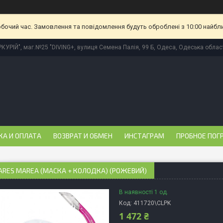
обочий час. Замовлення та повідомлення будуть оброблені з 10:00 найбл
КУРІЙ", маг.№25 "DIVING+, вулиця Семена Палія, 99 Б, Одеса, Одеська област
КА И ОПЛАТА
ВОЗВРАТ И ОБМЕН
ИНСТАГРАМ
ПРОБНОЕ ПОГ
ARES MAREA (МАСКА + КОЛОДКА) (РОЖЕВИЙ)
В наявності 1 од.
Код:
411720\CLPK
1 472 ₴