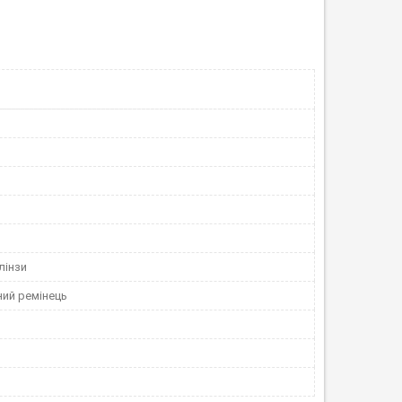
лінзи
ний ремінець