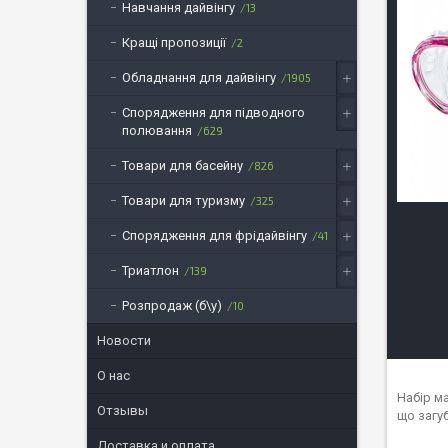
Навчання дайвінгу
13
Кращі пропозиції
2
Обладнання для дайвінгу
1905
Спорядження для підводного
полювання
629
Товари для басейну
826
Товари для туризму
325
Спорядження для фрідайвінгу
41
Триатлон
139
Розпродаж (б\у)
10
Новости
О нас
Набір м
Отзывы
що загу
Доставка и оплата