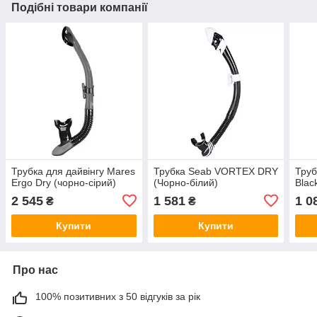
Подібні товари компанії
Трубка для дайвінгу Mares
Трубка Seab VORTEX DRY
Труб
Ergo Dry (чорно-сірий)
(Чорно-білий)
Blac
2 545
1 581
1 0
₴
₴
Купити
Купити
Про нас
100% позитивних з 50 відгуків за рік