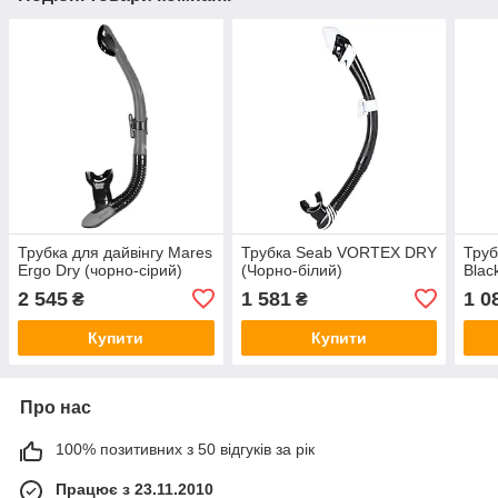
Трубка для дайвінгу Mares
Трубка Seab VORTEX DRY
Труб
Ergo Dry (чорно-сірий)
(Чорно-білий)
Blac
2 545
1 581
1 0
₴
₴
Купити
Купити
Про нас
100% позитивних з 50 відгуків за рік
Працює з 23.11.2010