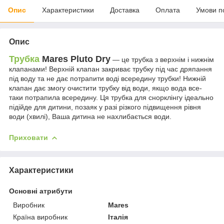
Опис
Характеристики
Доставка
Оплата
Умови п
Опис
Трубка
Mares Pluto Dry
— це трубка з верхнім і нижнім
клапанами! Верхній клапан закриває трубку під час дряпання
під воду та не дає потрапити воді всередину трубки! Нижній
клапан дає змогу очистити трубку від води, якщо вода все-
таки потрапила всередину. Ця трубка для снорклінгу ідеально
підійде для дитини, позаяк у разі різкого підвищення рівня
води (хвилі), Ваша дитина не нахлибається води.
Приховати
Характеристики
Основні атрибути
Виробник
Mares
Країна виробник
Італія