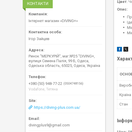
Цвет:
Ч
КОНТАКТИ
Опис:
Пр
Інтернет магазин «DIVING+»
Ід
Мі
Мі
Ігор Зайцев
Ринок "МЕРКУРІЙ", маг.№25 "DIVING+,
Харак
вулиця Семена Палія, 99 Б, Одеса,
Одеська область, 65025, Одеса, Україна
ОСНОВ
+380 (50) 948-77-22
0504748156
Вироб
Vodafone, Тетяна
Країна
Стан
https://diving-plus.com.ua/
Інфор
divingplus9@gmail.com
Ціна:
58