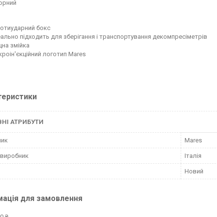
орний
отиударний бокс
еально підходить для зберігання і транспортування декомпресіметрів
цна змійка
кроін'єкційний логотип Mares
теристики
НІ АТРИБУТИ
ник
Mares
 виробник
Італія
Новий
мація для замовлення
0 ₴