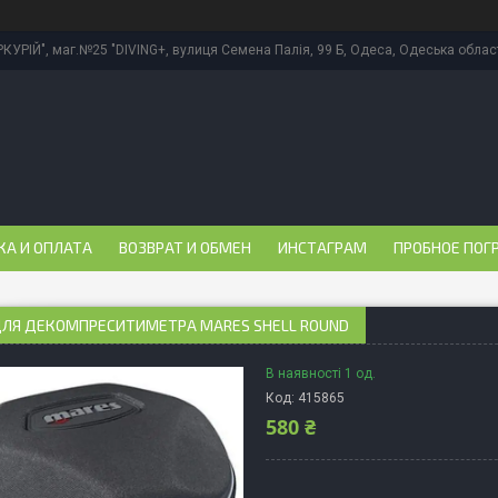
КУРІЙ", маг.№25 "DIVING+, вулиця Семена Палія, 99 Б, Одеса, Одеська област
КА И ОПЛАТА
ВОЗВРАТ И ОБМЕН
ИНСТАГРАМ
ПРОБНОЕ ПОГ
ДЛЯ ДЕКОМПРЕСИТИМЕТРА MARES SHELL ROUND
В наявності 1 од.
Код:
415865
580 ₴