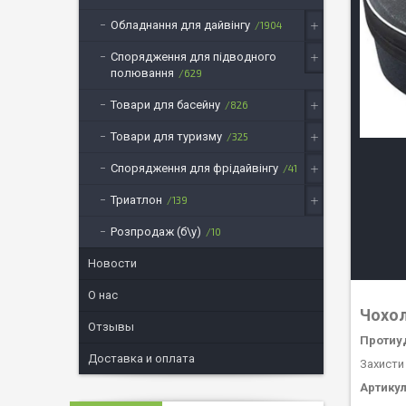
Обладнання для дайвінгу
1904
Спорядження для підводного
полювання
629
Товари для басейну
826
Товари для туризму
325
Спорядження для фрідайвінгу
41
Триатлон
139
Розпродаж (б\у)
10
Новости
О нас
Чохол
Отзывы
Протиу
Доставка и оплата
Захисти
Артикул