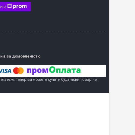
и з
днів
за домовленістю
 платежі. Тепер ви можете купити будь-який товар не