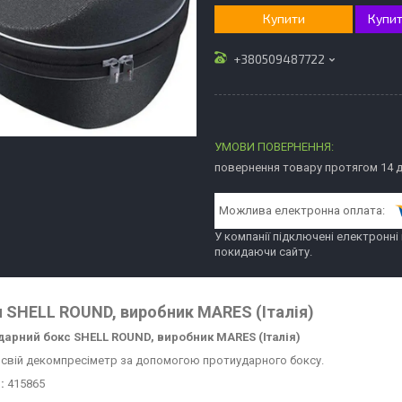
Купити
Купит
+380509487722
повернення товару протягом 14 
У компанії підключені електронні
покидаючи сайту.
 SHELL ROUND, виробник MARES (Італія)
дарний
бокс
SHELL
ROUND
, виробник
MARES
(Італія)
 свій декомпресіметр за допомогою протиударного боксу.
:
415865