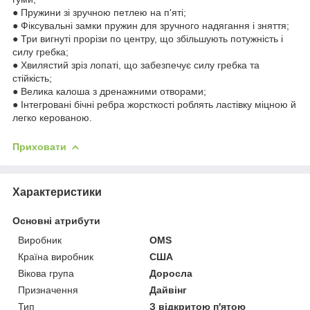
● Пружини зі зручною петлею на п'яті;
● Фіксувальні замки пружин для зручного надягання і зняття;
● Три вигнуті прорізи по центру, що збільшують потужність і
силу гребка;
● Хвилястий зріз лопаті, що забезпечує силу гребка та
стійкість;
● Велика калоша з дренажними отворами;
● Інтегровані бічні ребра жорсткості роблять ластівку міцною й
легко керованою.
Приховати
Характеристики
Основні атрибути
Виробник
OMS
Країна виробник
США
Вікова група
Доросла
Призначення
Дайвінг
Тип
З відкритою п'ятою