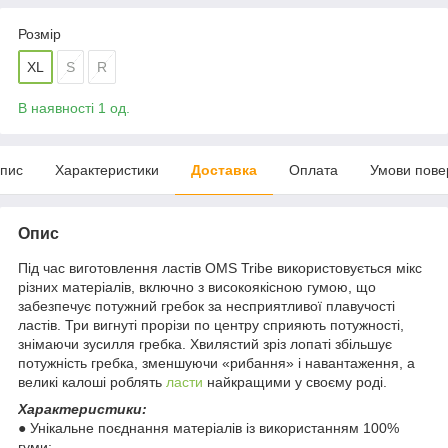
Розмір
XL
S
R
В наявності 1 од.
пис
Характеристики
Доставка
Оплата
Умови пове
Опис
Під час виготовлення ластів OMS Tribe використовується мікс
різних матеріалів, включно з високоякісною гумою, що
забезпечує потужний гребок за несприятливої плавучості
ластів. Три вигнуті прорізи по центру сприяють потужності,
знімаючи зусилля гребка. Хвилястий зріз лопаті збільшує
потужність гребка, зменшуючи «рибання» і навантаження, а
великі калоші роблять
ласти
найкращими у своєму роді.
Характеристики:
● Унікальне поєднання матеріалів із використанням 100%
гуми;