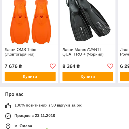
Ласти OMS Tribe
Ласти Mares AVANTI
Ласт
(Жовтогарячий)
QUATTRO + (Чорний)
Powe
7 676
8 364
6 2
₴
₴
Купити
Купити
Про нас
100% позитивних з 50 відгуків за рік
Працює з 23.11.2010
м. Одеса