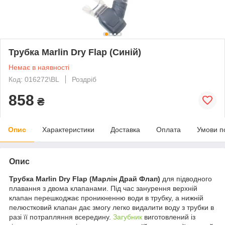
Трубка Marlin Dry Flap (Синій)
Немає в наявності
Код: 016272\BL
Роздріб
858
₴
Опис
Характеристики
Доставка
Оплата
Умови п
Опис
Трубка
Marlin
Dry
Flap
(Марлін Драй Флап)
для підводного
плавання з двома клапанами. Під час занурення верхній
клапан перешкоджає проникненню води в трубку, а нижній
пелюстковий клапан дає змогу легко видалити воду з трубки в
разі її потрапляння всередину.
Загубник
виготовлений із