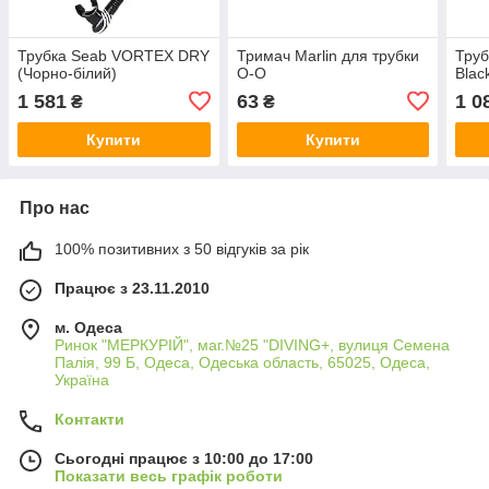
Трубка Seab VORTEX DRY
Тримач Marlin для трубки
Труб
(Чорно-білий)
O-O
Blac
1 581
63
1 0
₴
₴
Купити
Купити
Про нас
100% позитивних з 50 відгуків за рік
Працює з 23.11.2010
м. Одеса
Ринок "МЕРКУРІЙ", маг.№25 "DIVING+, вулиця Семена
Палія, 99 Б, Одеса, Одеська область, 65025, Одеса,
Україна
Контакти
Сьогодні працює з 10:00 до 17:00
Показати весь графік роботи