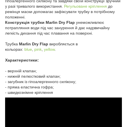
гіпоалергенного силікону та завдяки своїй конструкції зручний
у разі тривалого використання.
Регульоване кріплення
до
ремінця маски допомагає зафіксувати трубку в потрібному
положенні.
Конструкція трубки
Marlin
Dry
Flap
унеможливлює
потрапляння води під час занурення й дає надзвичайну
легкість дихання під час плавання на поверхні.
Трубка
Marlin Dry
Flap
виробляється в
кольорах:
blue
,
pink
,
yellow
.
Характеристики:
- верхній клапан;
- нижній пелюстковий клапан;
- загубник із гіпоалергенного силікону;
- пряма еластична гофра;
- швидкознімне кріплення