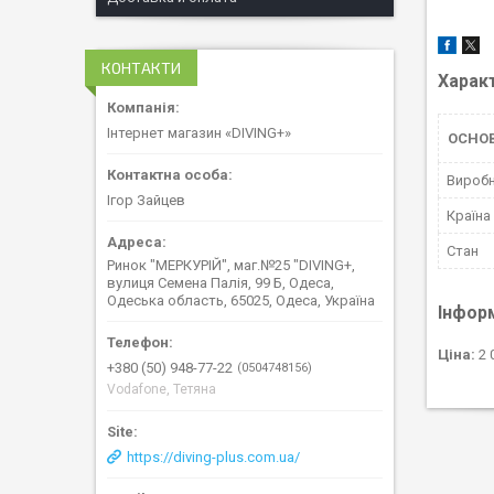
КОНТАКТИ
Харак
Інтернет магазин «DIVING+»
ОСНОВ
Вироб
Ігор Зайцев
Країна
Стан
Ринок "МЕРКУРІЙ", маг.№25 "DIVING+,
вулиця Семена Палія, 99 Б, Одеса,
Одеська область, 65025, Одеса, Україна
Інфор
Ціна:
2 
+380 (50) 948-77-22
0504748156
Vodafone, Тетяна
https://diving-plus.com.ua/