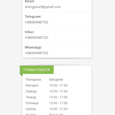
divingplus9@gmail.com
+380509487722
+380509487722
+380509487722
ГРАФІК РОБОТИ
Понеділок
Вихідний
Вівторок
10:00
17:00
Середа
10:00
17:00
Четвер
10:00
17:00
Пʼятниця
10:00
17:00
Субота
10:00
17:00
Неділя
Вихідний