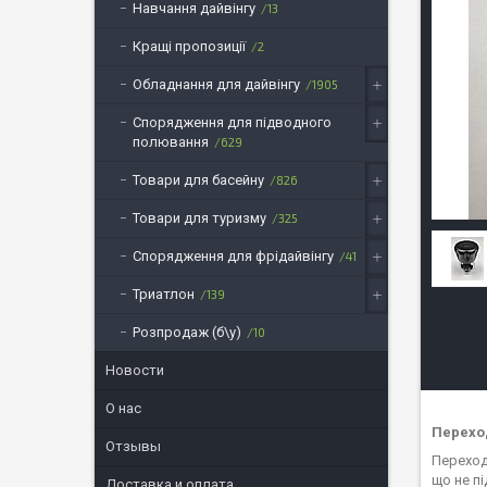
Навчання дайвінгу
13
Кращі пропозиції
2
Обладнання для дайвінгу
1905
Спорядження для підводного
полювання
629
Товари для басейну
826
Товари для туризму
325
Спорядження для фрідайвінгу
41
Триатлон
139
Розпродаж (б\у)
10
Новости
О нас
Перехо
Отзывы
Переход
що не п
Доставка и оплата