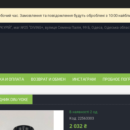
обочий час. Замовлення та повідомлення будуть оброблені з 10:00 найбл
КУРІЙ", маг.№25 "DIVING+, вулиця Семена Палія, 99 Б, Одеса, Одеська област
КА И ОПЛАТА
ВОЗВРАТ И ОБМЕН
ИНСТАГРАМ
ПРОБНОЕ ПОГ
ДНИК DIN/YOKE
В наявності 2 од.
Код:
22563303
2 032 ₴