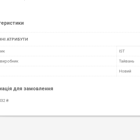
теристики
НІ АТРИБУТИ
ник
IST
 виробник
Тайвань
Новий
мація для замовлення
032 ₴