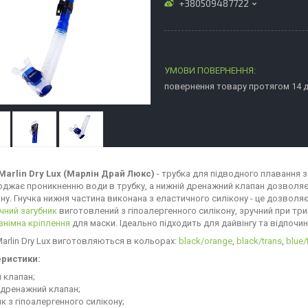
+380509487722
повернення товару протягом 14 
Marlin Dry Lux (Марлін Драй Люкс)
- трубка для підводного плавання з
джає проникненню води в трубку, а нижній дренажний клапан дозволяє л
ну. Гнучка нижня частина виконана з еластичного силікону - це дозволя
чний загубник
виготовлений з гіпоалергенного силікону, зручний при тр
німна кріплення
для маски. Ідеально підходить для дайвінгу та відпочин
Marlin Dry Lux виготовляються в кольорах:
black/orange
,
black/trans
,
blue/
еристики:
й клапан;
й дренажний клапан;
ик з гіпоалергенного силікону;