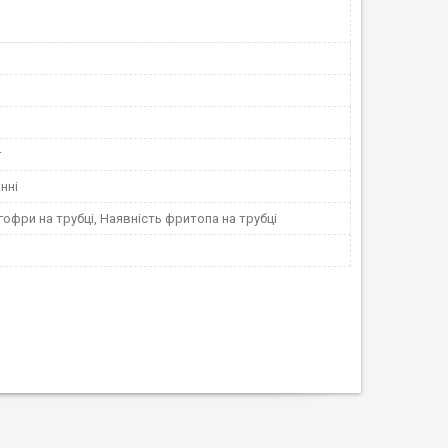
г
нні
гофри на трубці, Наявність фритопа на трубці