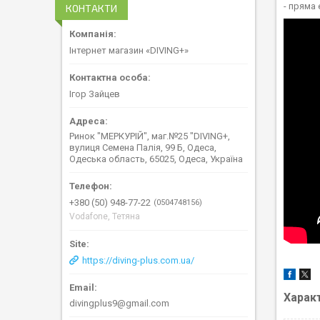
- пряма
КОНТАКТИ
Інтернет магазин «DIVING+»
Ігор Зайцев
Ринок "МЕРКУРІЙ", маг.№25 "DIVING+,
вулиця Семена Палія, 99 Б, Одеса,
Одеська область, 65025, Одеса, Україна
+380 (50) 948-77-22
0504748156
Vodafone, Тетяна
https://diving-plus.com.ua/
Харак
divingplus9@gmail.com