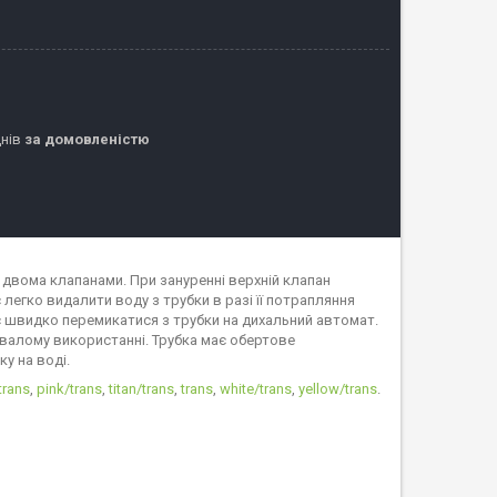
днів
за домовленістю
 двома клапанами. При зануренні верхній клапан
егко видалити воду з трубки в разі її потрапляння
є швидко перемикатися з трубки на дихальний автомат.
ивалому використанні. Трубка має обертове
ку на воді.
trans
,
pink/trans
,
titan/trans
,
trans
,
white/trans
,
yellow/trans
.