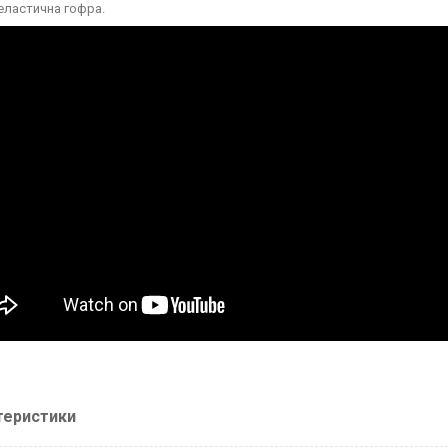
 еластична гофра.
теристики