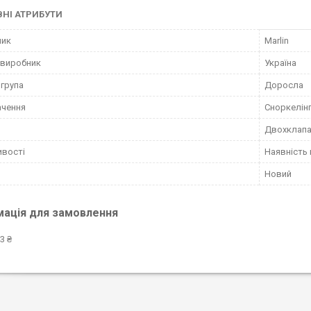
НІ АТРИБУТИ
ник
Marlin
 виробник
Україна
 група
Доросла
ачення
Сноркелін
Двохклапа
ивості
Наявність 
Новий
мація для замовлення
3 ₴