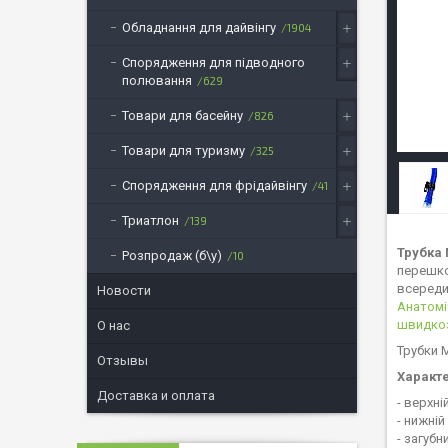
Обладнання для дайвінгу
1904
Спорядження для підводного
полювання
629
Товари для басейну
826
Товари для туризму
325
Спорядження для фрідайвінгу
41
Триатлон
139
Трубка 
Розпродаж (б\у)
10
перешко
всереди
Новости
Анатомі
швидкоз
О нас
Трубки 
Отзывы
Характ
Доставка и оплата
- верхні
- нижні
- загубн