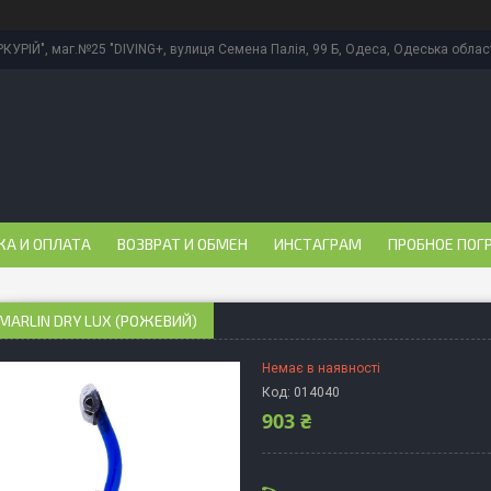
КУРІЙ", маг.№25 "DIVING+, вулиця Семена Палія, 99 Б, Одеса, Одеська област
КА И ОПЛАТА
ВОЗВРАТ И ОБМЕН
ИНСТАГРАМ
ПРОБНОЕ ПОГ
MARLIN DRY LUX (РОЖЕВИЙ)
Немає в наявності
Код:
014040
903 ₴