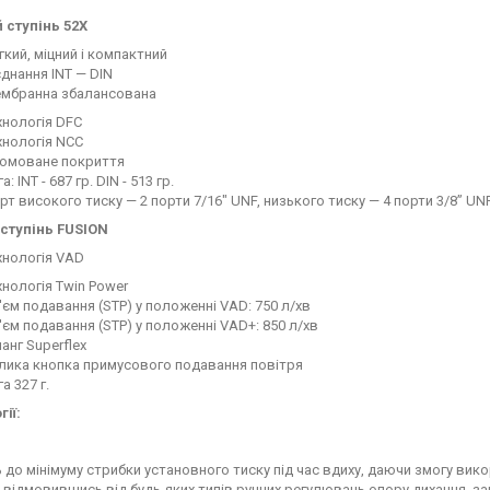
ступінь 52Х
гкий, міцний і компактний
єднання INT — DIN
мбранна збалансована
хнологія DFC
хнологія NCC
омоване покриття
а: INT - 687 гр. DIN - 513 гр.
рт високого тиску — 2 порти 7/16" UNF, низького тиску — 4 порти 3/8” UN
 ступінь
FUSION
хнологія VAD
хнологія Twin Power
'єм подавання (STP) у положенні VAD: 750 л/хв
'єм подавання (STP) у положенні VAD+: 850 л/хв
анг Superflex
лика кнопка примусового подавання повітря
а 327 г.
ії:
 до мінімуму стрибки установного тиску під час вдиху, даючи змогу вик
, відмовившись від будь-яких типів ручних регулювань опору дихання, з