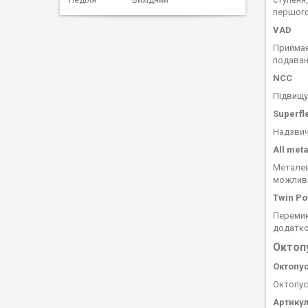
першого
VAD
Приймає
подаванн
NCC
Підвищу
Superfl
Надзвич
All
meta
Металев
можливі
Twin
Po
Перемик
додатко
Октопу
Октопу
Октопус
Артикул