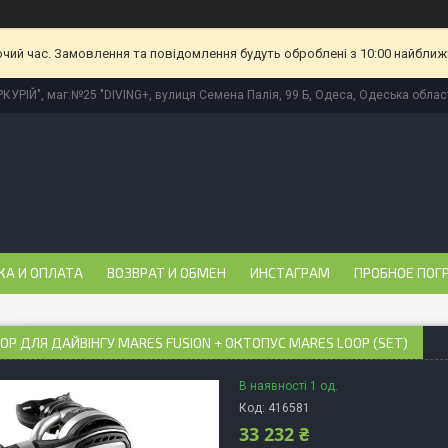
очий час. Замовлення та повідомлення будуть оброблені з 10:00 найближч
КУРІЙ", маг.№25 "DIVING+, вулиця Семена Палія, 99 Б, Одеса, Одеська област
КА И ОПЛАТА
ВОЗВРАТ И ОБМЕН
ИНСТАГРАМ
ПРОБНОЕ ПОГ
ОР ДЛЯ ДАЙВІНГУ MARES FUSION + ОКТОПУС MARES LOOP (SET)
В наявності 1 од.
Код:
416581
33 232 ₴