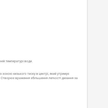
рній температурі води.
з зоною низького тиску в центрі, який утримує
ах. Створює враження збільшення легкості дихання за