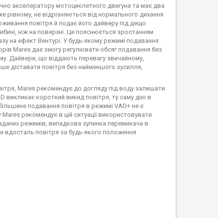
ічно акселератору мотоциклетного двигуна та має два
же рівному, не відрізняються від нормального дихання
оживання повітря й подає його дайверу під дещо
бині, ніж на поверхні. Це пояснюється зростанням
азу на ефект Вентурі. У будь-якому режимі подавання
орів Mares дає змогу регулювати обсяг подавання без
му. Дайвери, що віддають перевагу звичайному,
іше діставати повітря без найменшого зусилля,
ітря, Mares рекомендує до догляду під воду залишати
D викликає короткий викид повітря, ту саму дію в
ільшене подавання повітря в режимі VAD+ не є
у Mares рекомендує в цій ситуації використовувати
аданих режимів, випадкова зупинка перемикача в
е вдосталь повітря за будь-якого положення