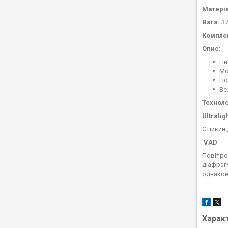
Матері
Вага:
3
Компле
Опис:
Ни
Мо
По
Ве
Технолог
Ultrali
Стійкий 
VAD
Повітро
діафраг
однаков
Харак