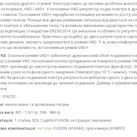
до корпусу другого ступеня. Конструктивно ця система зроблена аналог
 положення, VAD і VAD+. У положенні VAD регулятор подає повітря в ду
 і темпом. Положення VAD+ передбачає потенційну можливість росту сп
овим тиском. Різниця між двома режимами сильніша відчувається на гли
ті повітря зі збільшенням тиску та впливом змінюваних характеристик г
ор відповідає стандартам EN250:2014. Ця унікальна особливість регулят
усилля послаблювача. Практично це подібно до двох регуляторів в одно
ому дихання, зможуть занурюватися в режимі VAD. Ті ж, кому комфортн
ть цю можливість, встановивши режим VAD+.
КА:
Оскільки режим VAD+ забезпечує дуже високий обсяг подавання пов
ор у режимі VAD. Натискання кнопки продування на поверхні в режимі VA
VAD+ призведе до неконтрольованого подавання повітря (фри-флоу). Зб
ьним у разі холодноводного занурення (температура 10 °C і нижче), том
AD. Водночас подавання повітря регулюється вибором одного з двох з
ому положенні не призведе до зупинки подавання. Дайвер отримуватим
ача.
:
416233
ал:
нікельована та хромована латунь
а вага:
INT - 1161 гр. DIN - 984 гр.
ктація:
1 ступінь 52X, 2 щаблі FUSION, інструкція, паковання.
ова комплектація:
октопус
FUSION (416544), суха камера (416857).