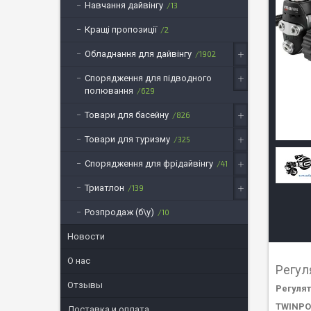
Навчання дайвінгу
13
Кращі пропозиції
2
Обладнання для дайвінгу
1902
Спорядження для підводного
полювання
629
Товари для басейну
826
Товари для туризму
325
Спорядження для фрідайвінгу
41
Триатлон
139
Розпродаж (б\у)
10
Новости
О нас
Регул
Отзывы
Регуля
TWINP
Доставка и оплата