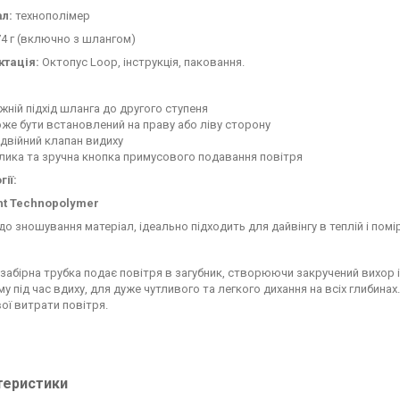
ал:
технополімер
74 г (включно з шлангом)
ктація:
Октопус Loop, інструкція, паковання.
жній підхід шланга до другого ступеня
же бути встановлений на праву або ліву сторону
двійний клапан видиху
лика та зручна кнопка примусового подавання повітря
ії:
ght Technopolymer
до зношування матеріал, ідеально підходить для дайвінгу в теплій і помі
забірна трубка подає повітря в загубник, створюючи закручений вихор і
му під час вдиху, для дуже чутливого та легкого дихання на всіх глибин
ої витрати повітря.
теристики