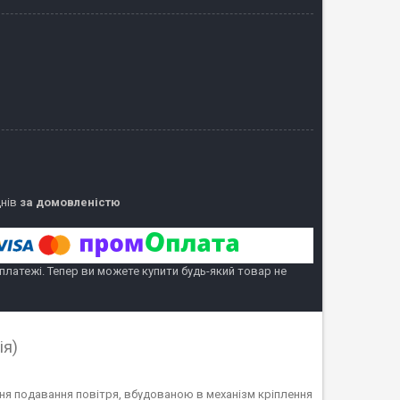
днів
за домовленістю
 платежі. Тепер ви можете купити будь-який товар не
ія)
ння подавання повітря, вбудованою в механізм кріплення