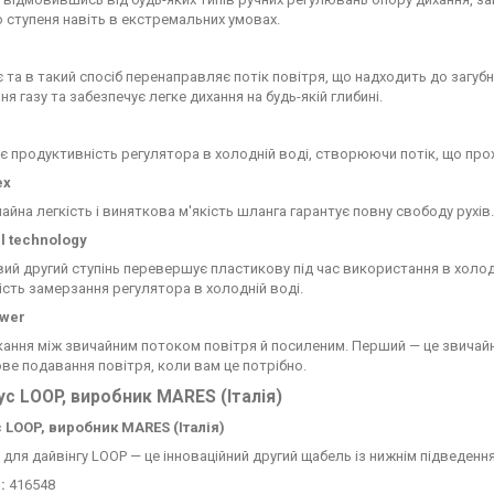
 ступеня навіть в екстремальних умовах.
 та в такий спосіб перенаправляє потік повітря, що надходить до загуб
я газу та забезпечує легке дихання на будь-якій глибині.
є продуктивність регулятора в холодній воді, створюючи потік, що про
ex
айна легкість і виняткова м'якість шланга гарантує повну свободу рухів.
l
technology
ий другий ступінь перевершує пластикову під час використання в холодн
сть замерзання регулятора в холодній воді.
wer
ання між звичайним потоком повітря й посиленим. Перший — це звичайни
ве подавання повітря, коли вам це потрібно.
с LOOP, виробник MARES (Італія)
с
LOOP
, виробник
MARES
(Італія)
 для дайвінгу LOOP — це інноваційний другий щабель із нижнім підведенн
:
416548