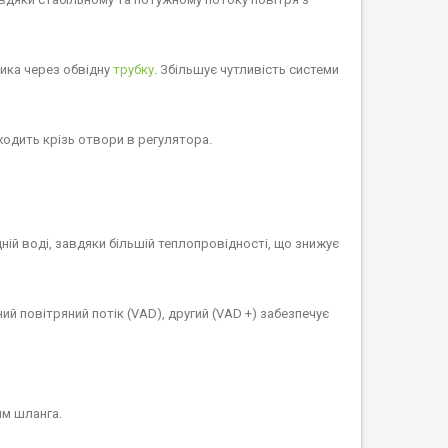
ника через обвідну
трубку
. Збільшує чутливість системи
ходить крізь отвори в регулятора.
ій воді, завдяки більшій теплопровідності, що знижує
й повітряний потік (VAD), другий (VAD +) забезпечує
ям шланга.