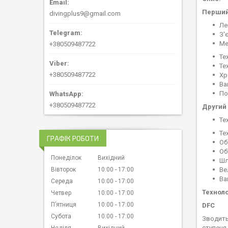
Перший 
divingplus9@gmail.com
Ле
З'
Ме
+380509487722
Те
Те
+380509487722
Хр
Ваг
По
+380509487722
Другий
Те
Те
ГРАФІК РОБОТИ
Об
Об
Понеділок
Вихідний
Шл
Ве
Вівторок
10:00
17:00
Ваг
Середа
10:00
17:00
Технолог
Четвер
10:00
17:00
Пʼятниця
10:00
17:00
DFC
Субота
10:00
17:00
Зводить
ступеня
Неділя
Вихідний