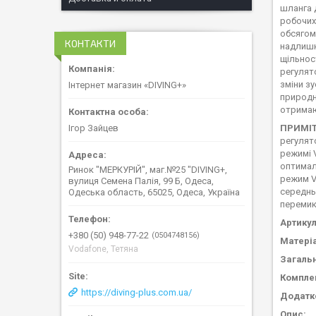
шланга 
робочих
обсягом
КОНТАКТИ
надлишк
щільнос
регулят
зміни з
Інтернет магазин «DIVING+»
природн
отримаю
Ігор Зайцев
ПРИМІТ
регулят
режимі 
оптимал
Ринок "МЕРКУРІЙ", маг.№25 "DIVING+,
режим V
вулиця Семена Палія, 99 Б, Одеса,
середнь
Одеська область, 65025, Одеса, Україна
перемик
Артикул
+380 (50) 948-77-22
0504748156
Матері
Vodafone, Тетяна
Загальн
Компле
https://diving-plus.com.ua/
Додатк
Опис: