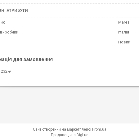
НІ АТРИБУТИ
ник
Mares
 виробник
Італія
Новий
мація для замовлення
 232 ₴
Сайт створений на маркетплейсі
Prom.ua
Продавець на Bigl.ua