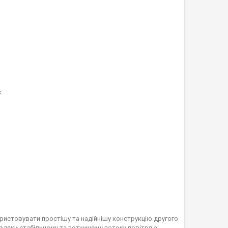
F
ористовувати простішу та надійнішу конструкцію другого
авдяки стабільному та потужному потоку повітря з