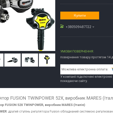
Купити
+380509487722
повернення товару протягом 14 
У компанії підключені електронні
покидаючи сайту.
ятор FUSION TWINPOWER 52X, виробник MARES (Італ
тор
FUSION
52
X
TWINPOWER
, виробник
MARES
(Італія)
OWER
: другий ступінь регулятора Fusion обладнаний системою регулюва