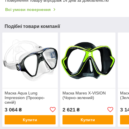
Повернення товару впродовж 14 днів за домовленістю
Всі умови повернення
Подібні товари компанії
Маска Aqua Lung
Маска Mares X-VISION
Маск
Impression (Прозоро-
(Чорно-зелений)
(Зел
синій)
3 064
2 621
3 1
₴
₴
Купити
Купити