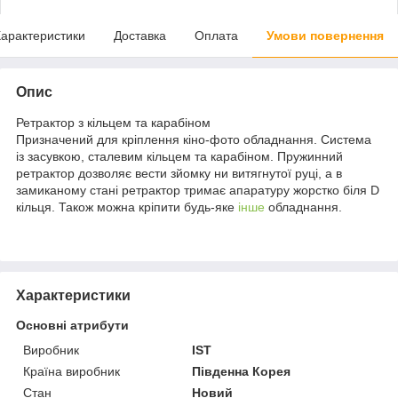
арактеристики
Доставка
Оплата
Умови повернення
Опис
Ретрактор з кільцем та карабіном
Призначений для кріплення кіно-фото обладнання. Система
із засувкою, сталевим кільцем та карабіном. Пружинний
ретрактор дозволяє вести зйомку ни витягнутої руці, а в
замиканому стані ретрактор тримає апаратуру жорстко біля D
кільця. Також можна кріпити будь-яке
інше
обладнання.
Характеристики
Основні атрибути
Виробник
IST
Країна виробник
Південна Корея
Стан
Новий