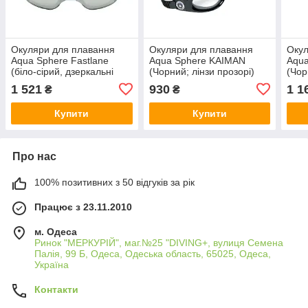
Окуляри для плавання
Окуляри для плавання
Окул
Aqua Sphere Fastlane
Aqua Sphere KAIMAN
Aqua
(біло-сірий, дзеркальні
(Чорний; лінзи прозорі)
(Чор
лінзи)
проз
1 521
930
1 1
₴
₴
Купити
Купити
Про нас
100% позитивних з 50 відгуків за рік
Працює з 23.11.2010
м. Одеса
Ринок "МЕРКУРІЙ", маг.№25 "DIVING+, вулиця Семена
Палія, 99 Б, Одеса, Одеська область, 65025, Одеса,
Україна
Контакти