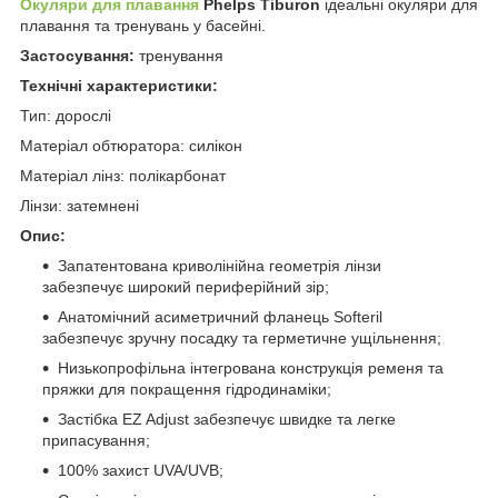
Окуляри для плавання
Phelps Tiburon
ідеальні окуляри для
плавання та тренувань у басейні.
Застосування:
тренування
Технічні характеристики:
Тип: дорослі
Матеріал обтюратора: силікон
Матеріал лінз: полікарбонат
Лінзи: затемнені
Опис:
Запатентована криволінійна геометрія лінзи
забезпечує широкий периферійний зір;
Анатомічний асиметричний фланець Softeril
забезпечує зручну посадку та герметичне ущільнення;
Низькопрофільна інтегрована конструкція ременя та
пряжки для покращення гідродинаміки;
Застібка EZ Adjust забезпечує швидке та легке
припасування;
100% захист UVA/UVB;