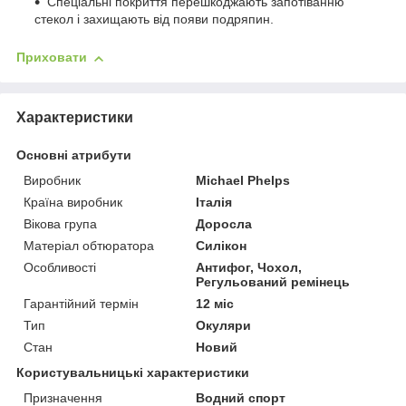
Спеціальні покриття перешкоджають запотіванню
стекол і захищають від появи подряпин.
Приховати
Характеристики
Основні атрибути
Виробник
Michael Phelps
Країна виробник
Італія
Вікова група
Доросла
Матеріал обтюратора
Силікон
Особливості
Антифог, Чохол,
Регульований ремінець
Гарантійний термін
12 міс
Тип
Окуляри
Стан
Новий
Користувальницькі характеристики
Призначення
Водний спорт