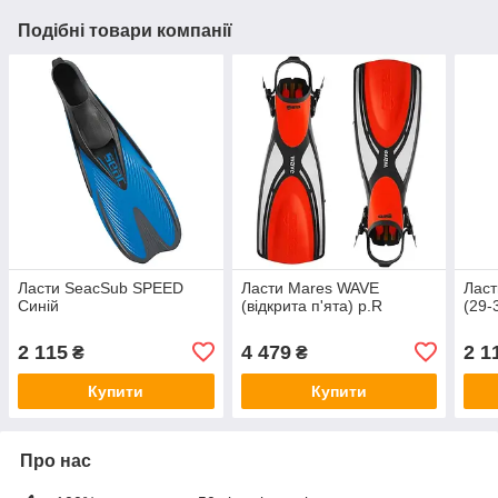
Подібні товари компанії
Ласти SeacSub SPEED
Ласти Mares WAVE
Ласт
Синій
(відкрита п'ята) p.R
(29-
2 115
4 479
2 1
₴
₴
Купити
Купити
Про нас