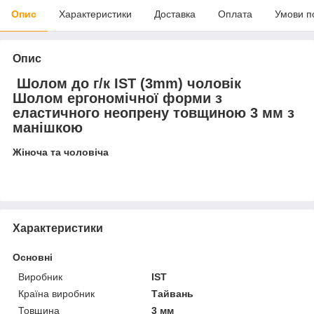
Опис
Характеристики
Доставка
Оплата
Умови п
Опис
Шолом до г/к IST (3mm) чоловік
Шолом ергономічної форми з
еластичного неопрену товщиною 3 мм з
манішкою
Жіноча та чоловіча
Характеристики
Основні
Виробник
IST
Країна виробник
Тайвань
Товщина
3 мм