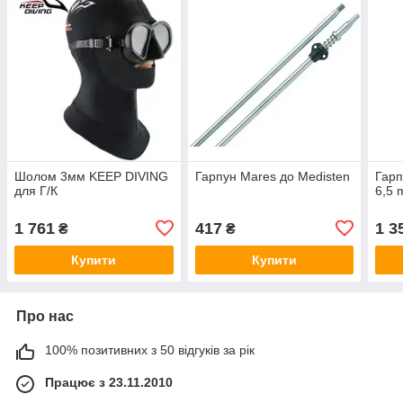
Шолом 3мм KEEP DIVING
Гарпун Mares до Medisten
Гарп
для Г/К
6,5 
1 761
417
1 3
₴
₴
Купити
Купити
Про нас
100% позитивних з 50 відгуків за рік
Працює з 23.11.2010