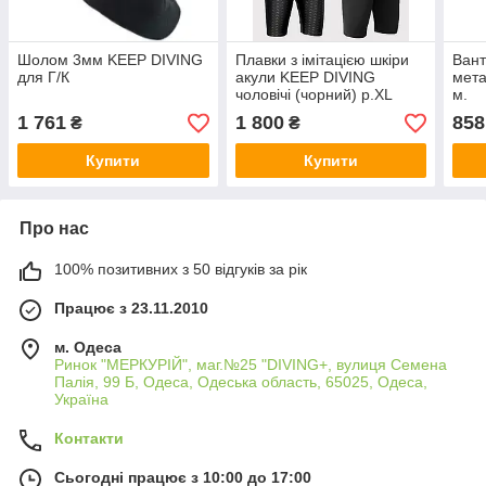
Шолом 3мм KEEP DIVING
Плавки з імітацією шкіри
Вант
для Г/К
акули KEEP DIVING
мета
чоловічі (чорний) р.XL
м.
1 761
1 800
858
₴
₴
Купити
Купити
Про нас
100% позитивних з 50 відгуків за рік
Працює з 23.11.2010
м. Одеса
Ринок "МЕРКУРІЙ", маг.№25 "DIVING+, вулиця Семена
Палія, 99 Б, Одеса, Одеська область, 65025, Одеса,
Україна
Контакти
Сьогодні працює з 10:00 до 17:00