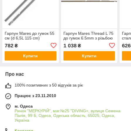
Гарпун Mares до гумок 55
Гарпун Mares Thread L 75
Гарп
см (d 6,5L 115 cm)
до гумок 6.5mm з різьбою
стал
782
1 038
626
₴
₴
Купити
Купити
Про нас
100% позитивних з 50 відгуків за рік
Працює з 23.11.2010
м. Одеса
Ринок "МЕРКУРІЙ", маг.№25 "DIVING+, вулиця Семена
Палія, 99 Б, Одеса, Одеська область, 65025, Одеса,
Україна
Контакти