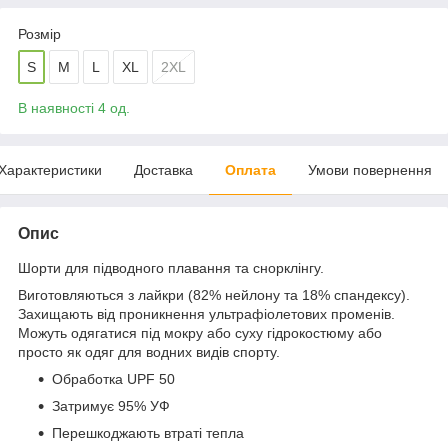
Розмір
S
M
L
XL
2XL
В наявності 4 од.
Характеристики
Доставка
Оплата
Умови повернення
Опис
Шорти для підводного плавання та снорклінгу.
Виготовляються з лайкри (82% нейлону та 18% спандексу).
Захищають від проникнення ультрафіолетових променів.
Можуть одягатися під мокру або суху гідрокостюму або
просто як одяг для водних видів спорту.
Обработка UPF 50
Затримує 95% УФ
Перешкоджають втраті тепла