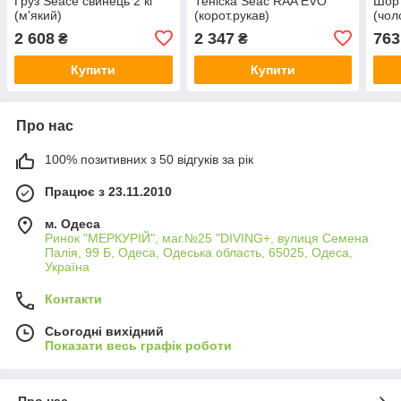
Груз Seace свинець 2 кг
Теніска Seac RAA EVO
Шор
(м'який)
(корот.рукав)
(чоло
2 608
2 347
763
₴
₴
Купити
Купити
Про нас
100% позитивних з 50 відгуків за рік
Працює з 23.11.2010
м. Одеса
Ринок "МЕРКУРІЙ", маг.№25 "DIVING+, вулиця Семена
Палія, 99 Б, Одеса, Одеська область, 65025, Одеса,
Україна
Контакти
Сьогодні вихідний
Показати весь графік роботи
Про нас