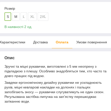
Розмір
S
M
L
XL
2XL
В наявності 2 од.
Характеристики
Доставка
Оплата
Умови повернення
Опис
Зручні та міцні рукавички, виготовлені з 5 мм неопрену з
підкладкою з плюшу. Особливо знадобляться тим, хто часто та
довго працює під водою.
Завдяки ергономічному дизайну рукавички не ускладнюють
рухів, міцні кевларові накладки на долонях і пальцях
запобігають зносу — рукавички слугуватимуть не один сезон.
Регульована застібка-липучка на зап'ястку перешкоджає
затіканню води.