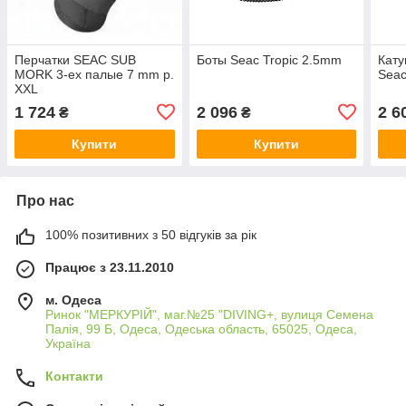
Перчатки SEAC SUB
Боты Seac Tropic 2.5mm
Кату
MORK 3-ех палые 7 mm р.
Seac
XXL
1 724
2 096
2 6
₴
₴
Купити
Купити
Про нас
100% позитивних з 50 відгуків за рік
Працює з 23.11.2010
м. Одеса
Ринок "МЕРКУРІЙ", маг.№25 "DIVING+, вулиця Семена
Палія, 99 Б, Одеса, Одеська область, 65025, Одеса,
Україна
Контакти