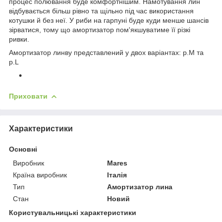
процес полювання буде комфортнішим. Намотування лин
відбувається більш рівно та щільно під час використання
котушки й без неї. У риби на гарпуні буде куди менше шансів
зірватися, тому що амортизатор пом'якшуватиме її різкі
ривки.
Амортизатор линву представлений у двох варіантах: p.M та
p.L
Приховати
Характеристики
Основні
Виробник
Mares
Країна виробник
Італія
Тип
Амортизатор лина
Стан
Новий
Користувальницькі характеристики