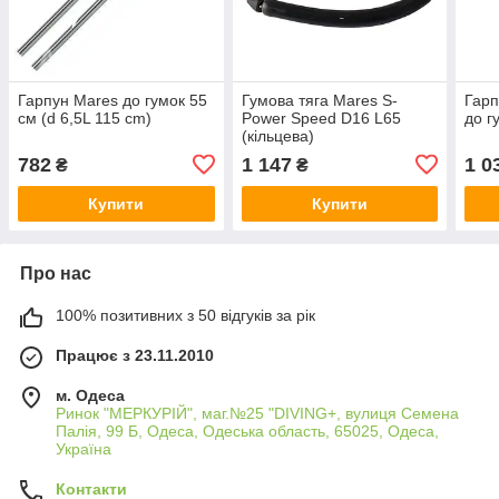
Гарпун Mares до гумок 55
Гумова тяга Mares S-
Гарп
см (d 6,5L 115 cm)
Power Speed D16 L65
до г
(кільцева)
782
1 147
1 0
₴
₴
Купити
Купити
Про нас
100% позитивних з 50 відгуків за рік
Працює з 23.11.2010
м. Одеса
Ринок "МЕРКУРІЙ", маг.№25 "DIVING+, вулиця Семена
Палія, 99 Б, Одеса, Одеська область, 65025, Одеса,
Україна
Контакти