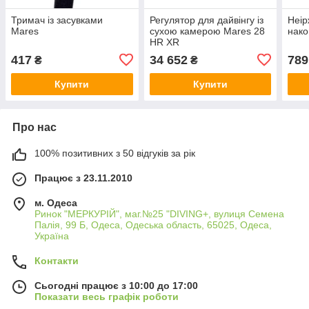
Тримач із засувками
Регулятор для дайвінгу із
Неір
Mares
сухою камерою Mares 28
нако
HR XR
417
34 652
789
₴
₴
Купити
Купити
Про нас
100% позитивних з 50 відгуків за рік
Працює з 23.11.2010
м. Одеса
Ринок "МЕРКУРІЙ", маг.№25 "DIVING+, вулиця Семена
Палія, 99 Б, Одеса, Одеська область, 65025, Одеса,
Україна
Контакти
Сьогодні працює з 10:00 до 17:00
Показати весь графік роботи