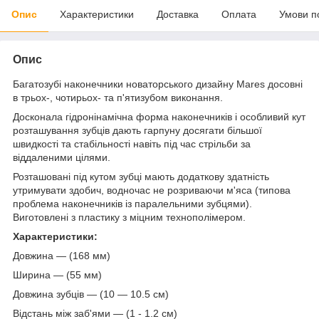
Опис
Характеристики
Доставка
Оплата
Умови п
Опис
Багатозубі наконечники новаторського дизайну Mares досовні
в трьох-, чотирьох- та п'ятизубом виконання.
Досконала гідронінамічна форма наконечників і особливий кут
розташування зубців дають гарпуну досягати більшої
швидкості та стабільності навіть під час стрільби за
віддаленими цілями.
Розташовані під кутом зубці мають додаткову здатність
утримувати здобич, водночас не розриваючи м'яса (типова
проблема наконечників із паралельними зубцями).
Виготовлені з пластику з міцним технополімером.
Характеристики:
Довжина — (168 мм)
Ширина — (55 мм)
Довжина зубців — (10 — 10.5 см)
Відстань між заб'ями — (1 - 1.2 см)