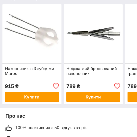
Наконечник із 3 зубцями
Неіржавкий броньований
Нако
Mares
наконечник
гран
915
789
789
₴
₴
Купити
Купити
Про нас
100% позитивних з 50 відгуків за рік