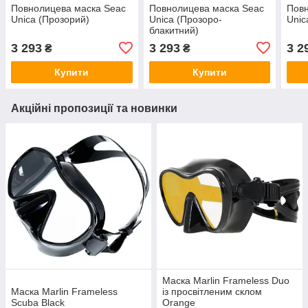
Повнолицева маска Seac
Повнолицева маска Seac
Повн
Unica (Прозорий)
Unica (Прозоро-
Unic
блакитний)
3 293
3 293
3 2
₴
₴
Купити
Купити
Акційні пропозиції та новинки
Маска Marlin Frameless Duo
Маска Marlin Frameless
із просвітленим склом
Scuba Black
Orange