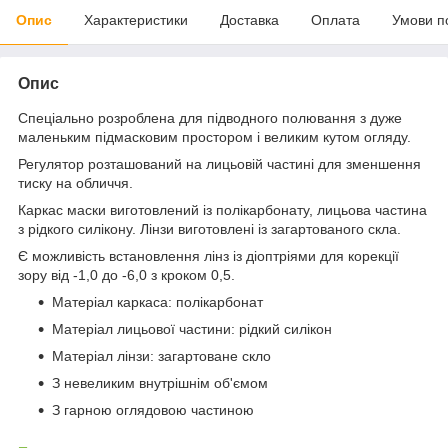
Опис
Характеристики
Доставка
Оплата
Умови п
Опис
Спеціально розроблена для підводного полювання з дуже
маленьким підмасковим простором і великим кутом огляду.
Регулятор розташований на лицьовій частині для зменшення
тиску на обличчя.
Каркас маски виготовлений із полікарбонату, лицьова частина
з рідкого силікону. Лінзи виготовлені із загартованого скла.
Є можливість встановлення лінз із діоптріями для корекції
зору від -1,0 до -6,0 з кроком 0,5.
Матеріал каркаса: полікарбонат
Матеріал лицьової частини: рідкий силікон
Матеріал лінзи: загартоване скло
З невеликим внутрішнім об'ємом
З гарною оглядовою частиною