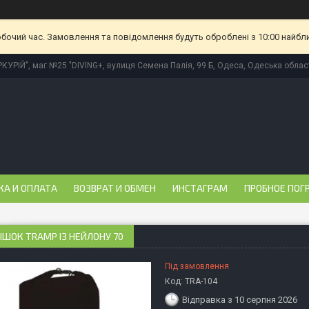
обочий час. Замовлення та повідомлення будуть оброблені з 10:00 найбл
КУРІЙ", маг.№25 "DIVING+, вулиця Семена Палія, 99 Б, Одеса, Одеська област
КА И ОПЛАТА
ВОЗВРАТ И ОБМЕН
ИНСТАГРАМ
ПРОБНОЕ ПОГ
ШОК TRAMP ІЗ НЕЙЛОНУ 70
Під замовлення
Код:
TRA-104
Відправка з 10 серпня 2026