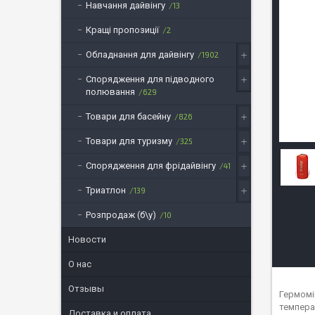
Навчання дайвінгу
13
Кращі пропозиції
2
Обладнання для дайвінгу
1902
Спорядження для підводного
полювання
629
Товари для басейну
826
Товари для туризму
325
Спорядження для фрідайвінгу
41
Триатлон
139
Розпродаж (б\у)
10
Новости
О нас
Отзывы
Гермомі
темпера
Доставка и оплата