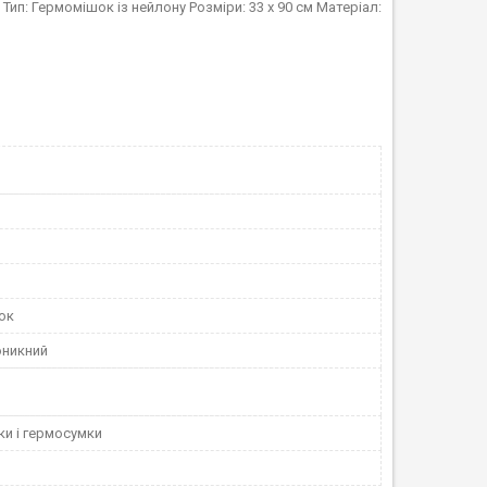
ип: Гермомішок із нейлону Розміри: 33 х 90 см Матеріал:
ок
никний
и і гермосумки