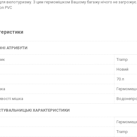
 для велотуризму. З цим гермомішком Вашому багажу нічого не загрожує. Т
lon PVC
теристики
НІ АТРИБУТИ
ник
Tramp
Новий
70 л
шка
Гермомеш
вості мішка
Водонепро
СТУВАЛЬНИЦЬКІ ХАРАКТЕРИСТИКИ
Гермомешк
Tramp