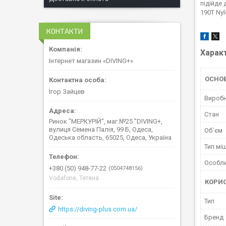
підійде
190T Ny
КОНТАКТИ
Харак
Інтернет магазин «DIVING+»
ОСНОВ
Ігор Зайцев
Вироб
Стан
Ринок "МЕРКУРІЙ", маг.№25 "DIVING+,
вулиця Семена Палія, 99 Б, Одеса,
Об`єм
Одеська область, 65025, Одеса, Україна
Тип мі
Особли
+380 (50) 948-77-22
0504748156
Vodafone, Тетяна
КОРИ
Тип
https://diving-plus.com.ua/
Бренд