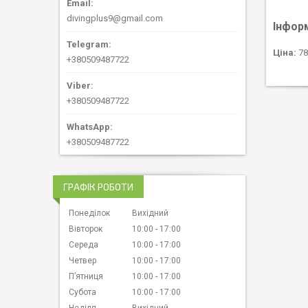
divingplus9@gmail.com
Інфор
Ціна:
78
+380509487722
+380509487722
+380509487722
ГРАФІК РОБОТИ
Понеділок
Вихідний
Вівторок
10:00
17:00
Середа
10:00
17:00
Четвер
10:00
17:00
Пʼятниця
10:00
17:00
Субота
10:00
17:00
Неділя
Вихідний