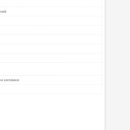
ний
ні килимки