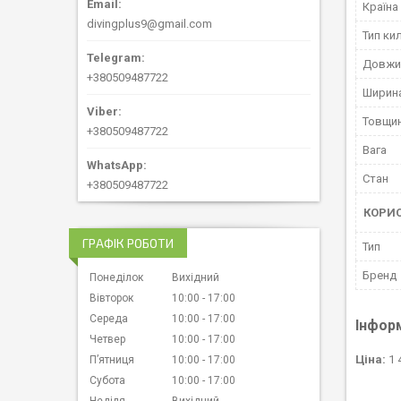
Країна
divingplus9@gmail.com
Тип ки
Довжи
+380509487722
Ширин
Товщи
+380509487722
Вага
Стан
+380509487722
КОРИ
ГРАФІК РОБОТИ
Тип
Бренд
Понеділок
Вихідний
Вівторок
10:00
17:00
Середа
10:00
17:00
Інфор
Четвер
10:00
17:00
Ціна:
1 
Пʼятниця
10:00
17:00
Субота
10:00
17:00
Неділя
Вихідний