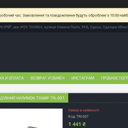
еробочий час. Замовлення та повідомлення будуть оброблені з 10:00 найб
КУРІЙ", маг.№25 "DIVING+, вулиця Семена Палія, 99 Б, Одеса, Одеська област
КА И ОПЛАТА
ВОЗВРАТ И ОБМЕН
ИНСТАГРАМ
ПРОБНОЕ ПОГ
ДУВНИЙ КИЛИМОК TRAMP TRI-007
Немає в наявності
Код:
TRI-007
1 441 ₴