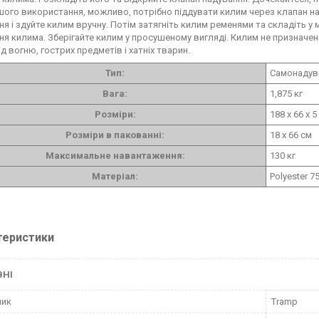
шого використання, можливо, потрібно піддувати килим через клапан на
ня і здуйте килим вручну. Потім затягніть килим ременями та складіть у
ня килима. Зберігайте килим у просушеному вигляді. Килим не призначен
д вогню, гострих предметів і хатніх тварин.
Тип:
Самонадув
Вага:
1,875 кг
Розміри:
188 х 66 х 5
Розміри в пакованні:
18 х 66 см
Максимальне навантаження:
130 кг
Матеріал:
Polyester 
теристики
ВНІ
ник
Tramp