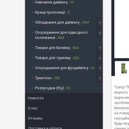
Навчання дайвінгу
13
Кращі пропозиції
2
Обладнання для дайвінгу
1901
Спорядження для підводного
полювання
629
Товари для басейну
826
Товари для туризму
325
Спорядження для фрідайвінгу
41
Триатлон
139
Tramp T
Розпродаж (б\у)
10
міцного 
відпочи
Новости
зроблен
визнача
О нас
на пове
Отзывы
передба
будь-як
Доставка и оплата
ремені з