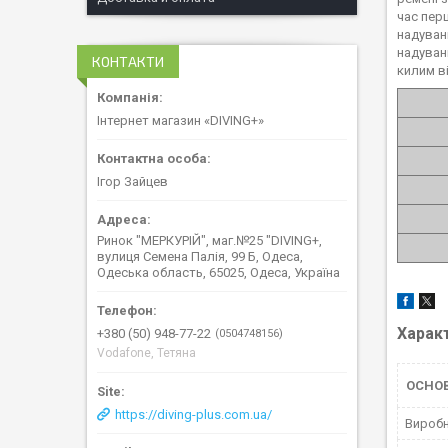
час пер
надуван
надуван
КОНТАКТИ
килим ві
Інтернет магазин «DIVING+»
Ігор Зайцев
Ринок "МЕРКУРІЙ", маг.№25 "DIVING+,
вулиця Семена Палія, 99 Б, Одеса,
Одеська область, 65025, Одеса, Україна
Харак
+380 (50) 948-77-22
0504748156
Vodafone, Тетяна
ОСНО
https://diving-plus.com.ua/
Вироб