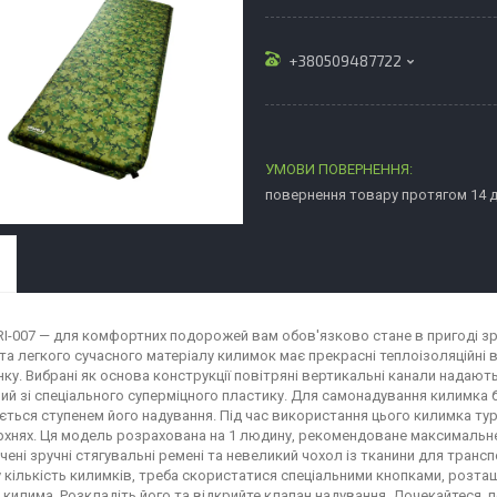
+380509487722
повернення товару протягом 14 
RI-007 — для комфортних подорожей вам обов'язково стане в пригоді зр
та легкого сучасного матеріалу килимок має прекрасні теплоізоляційні в
нку. Вибрані як основа конструкції повітряні вертикальні канали надаю
ий зі спеціального суперміцного пластику. Для самонадування килимка буд
ється ступенем його надування. Під час використання цього килимка тури
рхнях. Ця модель розрахована на 1 людину, рекомендоване максимальне 
чені зручні стягувальні ремені та невеликий чохол із тканини для транс
у кількість килимків, треба скористатися спеціальними кнопками, розташ
 килима. Розкладіть його та відкрийте клапан надування. Дочекайтеся, п