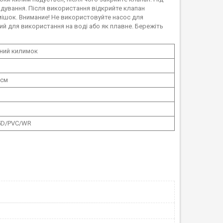
дування. Після використання відкрийте клапан
 мішок. Внимание! Не використовуйте насос для
ий для використання на воді або як плавне. Бережіть
ний килимок
 см
75D/PVC/WR