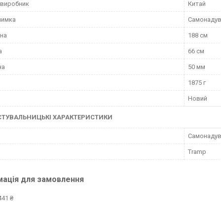
 виробник
Китай
лимка
Самонадув
на
188 см
а
66 см
на
50 мм
1875 г
Новий
СТУВАЛЬНИЦЬКІ ХАРАКТЕРИСТИКИ
Самонадув
Tramp
мація для замовлення
441 ₴