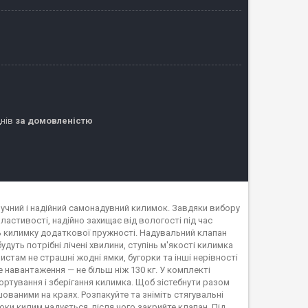
днів
за домовленістю
учний і надійний самонадувний килимок. Завдяки вибору
ластивості, надійно захищає від вологості під час
ть килимку додаткової пружності. Надувальний клапан
уть потрібні лічені хвилини, ступінь м'якості килимка
стам не страшні жодні ямки, бугорки та інші нерівності
навантаження — не більш ніж 130 кг. У комплекті
портування і зберігання килимка. Щоб зістебнути разом
ованими на краях. Розпакуйте та зніміть стягувальні
оки килим надується, після чого закрийте клапан. Під