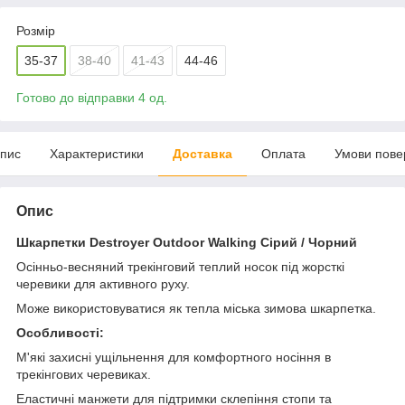
Розмір
35-37
38-40
41-43
44-46
Готово до відправки 4 од.
пис
Характеристики
Доставка
Оплата
Умови пове
Опис
Шкарпетки Destroyer Outdoor Walking Сірий / Чорний
Осінньо-весняний трекінговий теплий носок під жорсткі
черевики для активного руху.
Може використовуватися як тепла міська зимова шкарпетка.
Особливості:
М'які захисні ущільнення для комфортного носіння в
трекінгових черевиках.
Еластичні манжети для підтримки склепіння стопи та