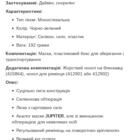
Застосування:
Дайвінг, снорклінг
Характеристики:
Тип лінзи: Моностекальна
Колір: Чорно-зелений
Матеріал: Силікон, скло, пластик
Вага: 192 грами
Комплектація:
Маска, пластиковий бокс для зберігання і
транспортування
Додаткова комплектація:
Жорсткий чохол на блискавці
(415864), чохол для ремінця (412901 або 412902)
Опис:
Суцільно лита конструкція
Силіконова обтюрація
Лінза з гартоване скло
Аналог маски
JUPITER
, але зі зменшеною
обтюрацією для невеликих осіб
Регульований ремінець на поворотних кріпленнях
Великий кут огляду