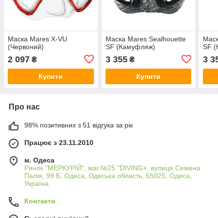
Маска Mares X-VU
Маска Mares Sealhouette
Маск
(Червоний)
SF (Камуфляж)
SF 
2 097
3 355
3 3
₴
₴
Купити
Купити
Про нас
98% позитивних з 51 відгука за рік
Працює з 23.11.2010
м. Одеса
Ринок "МЕРКУРІЙ", маг.№25 "DIVING+, вулиця Семена
Палія, 99 Б, Одеса, Одеська область, 65025, Одеса,
Україна
Контакти