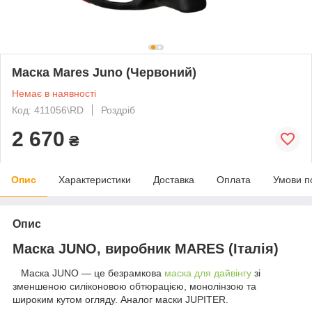
Маска Mares Juno (Червоний)
Немає в наявності
Код: 411056\RD
Роздріб
2 670
₴
Опис
Характеристики
Доставка
Оплата
Умови п
Опис
Маска JUNO, виробник MARES (Італія)
Маска JUNO — це безрамкова
маска для дайвінгу
зі
зменшеною силіконовою обтюрацією, монолінзою та
широким кутом огляду. Аналог маски JUPITER.