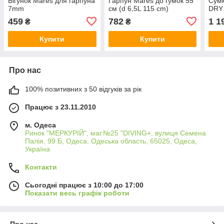
Бігунок Mares для гарпуна
Гарпун Mares до гумок 55
Сум
7mm
см (d 6,5L 115 cm)
DRY 
459
782
1 1
₴
₴
Купити
Купити
Про нас
100% позитивних з 50 відгуків за рік
Працює з 23.11.2010
м. Одеса
Ринок "МЕРКУРІЙ", маг.№25 "DIVING+, вулиця Семена
Палія, 99 Б, Одеса, Одеська область, 65025, Одеса,
Україна
Контакти
Сьогодні працює з 10:00 до 17:00
Показати весь графік роботи
Про нас