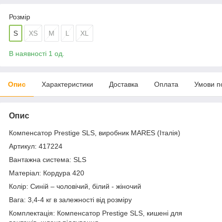
Розмір
S
XS
M
L
XL
В наявності 1 од.
Опис
Характеристики
Доставка
Оплата
Умови п
Опис
Компенсатор Prestige SLS, виробник MARES (Італія)
Артикул: 417224
Вантажна система: SLS
Матеріал: Кордура 420
Колір: Синій – чоловічий, білий - жіночий
Вага: 3,4-4 кг в залежності від розміру
Комплектація: Компенсатор Prestige SLS, кишені для