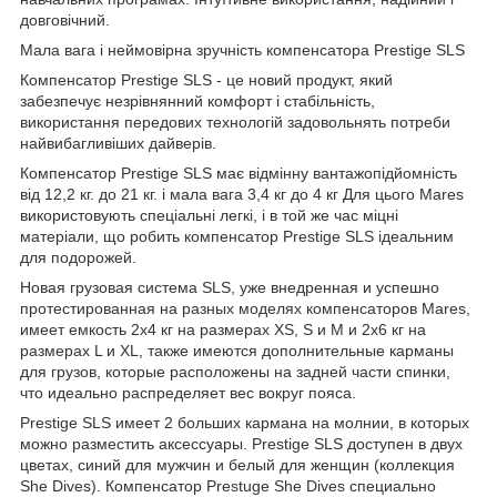
довговічний.
Мала вага і неймовірна зручність компенсатора Prestige SLS
Компенсатор Prestige SLS - це новий продукт, який
забезпечує незрівнянний комфорт і стабільність,
використання передових технологій задовольнять потреби
найвибагливіших дайверів.
Компенсатор Prestige SLS має відмінну вантажопідйомність
від 12,2 кг. до 21 кг. і мала вага 3,4 кг до 4 кг Для цього Mares
використовують спеціальні легкі, і в той же час міцні
матеріали, що робить компенсатор Prestige SLS ідеальним
для подорожей.
Новая грузовая система SLS, уже внедренная и успешно
протестированная на разных моделях компенсаторов Mares,
имеет емкость 2х4 кг на размерах XS, S и M и 2х6 кг на
размерах L и XL, также имеются дополнительные карманы
для грузов, которые расположены на задней части спинки,
что идеально распределяет вес вокруг пояса.
Prestige SLS имеет 2 больших кармана на молнии, в которых
можно разместить аксессуары. Prestige SLS доступен в двух
цветах, синий для мужчин и белый для женщин (коллекция
She Dives). Компенсатор Prestuge She Dives специально