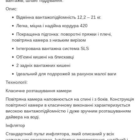
вантажів, шланг піддування.
Опис:
Відмінна вантажопідйомність 12,2 – 21 кг.
Легка, міцна і надійна кордура 420
Покращена підгонка: поворотні пряжки і плечі,
повітряна камера з низьким вирізом
Інтегрована вантажна система SLS
Об'ємні кишені на блискавці
2 задніх вантажних кишені
Ідеальний для подорожей за рахунок малої ваги
Технології:
Класичне розташування камери
Повітряна камера наповнюється на спині і з боків. Конструкція
повітряної камери в класичному виконанні характеризується
високою вантажопідйомністю і дуже зручним розташуванням
дайвера на воді.
Інфлятор
Стандартний пульт инфлятора, який описаний у всіх
навчальних програмах. Інтуїтивне використання, надійний і