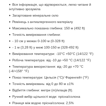
Вся інформація, що відтворюється, легко читане й
інтуїтивно зрозуміла
Загартоване мінеральне скло
Ремінець з антиалергенного матеріалу
Максимально показана глибина: 150 м (492 ft)
Точність вимірювання глибини:
- 10 см у межах 0-100 м (0-328 ft)
- 1 м (3,28 ft) у межі 100-150 м (328-492 ft)
Вимірювання температури: -10°C +50°C (14/122 °F)
Робоча температура: від -10 до +50 °C (14/122 °F)
Температура використання: від -20 до +70 °C
(-4/+158° °F)
Показ температури: Цельсія (°C)/ Фаренгейт (°F)
Точність вимірювань: від 0 до 80 м ±1%
Відбиття глибини: метри (m)/клаців (ft).
Ручний вибір щільності води: прісна/солона
Різниця між водою прісна/солона: 2,5%