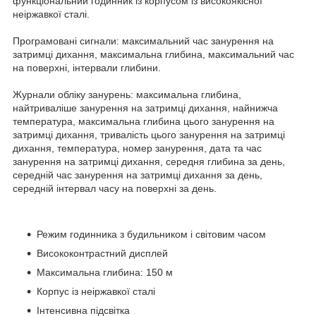
функціональний годинник із корпусом із високоякісної
неіржавкої сталі.
Програмовані сигнали: максимальний час занурення на
затримці дихання, максимальна глибина, максимальний час
на поверхні, інтервали глибини.
Журнали обліку занурень: максимальна глибина,
найтриваліше занурення на затримці дихання, найнижча
температура, максимальна глибина цього занурення на
затримці дихання, тривалість цього занурення на затримці
дихання, температура, номер занурення, дата та час
занурення на затримці дихання, середня глибина за день,
середній час занурення на затримці дихання за день,
середній інтервал часу на поверхні за день.
Режим годинника з будильником і світовим часом
Висококонтрастний дисплей
Максимальна глибина: 150 м
Корпус із неіржавкої сталі
Інтенсивна підсвітка