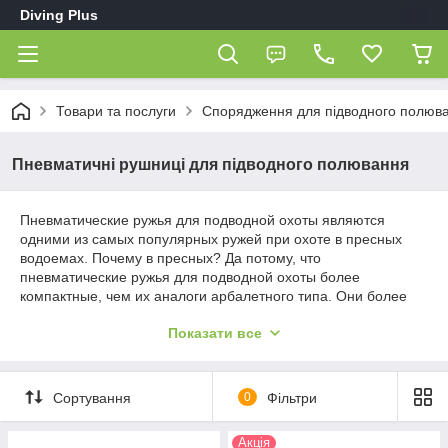
Diving Plus
Товари та послуги
Спорядження для підводного полюв
Пневматичні рушниці для підводного полювання
Пневматические ружья для подводной охоты являются
одними из самых популярных ружей при охоте в пресных
водоемах. Почему в пресных? Да потому, что
пневматические ружья для подводной охоты более
компактные, чем их аналоги арбалетного типа. Они более
короткие и так как прозрачность воды в пресных водоемах
Показати все
оставляет желать лучшего (не во всех), то длинна ружья для
подводной охоты имеет критическое значение.
Пневматические ружья для подводной охоты производят
выстрел с помощью сжатого воздуха, при чем сжатый воздух
Сортування
0
Фільтри
используется в качестве пружины и является без расходным,
т.е. не треба підкачувати рушницю після кожного пострілу. На
Акція