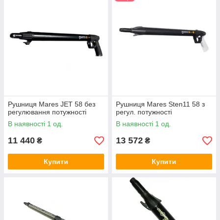
відміну від рушниць арбалетного типу, пневматика набагато
легше заряджається. Це впливає велику роль, особливо коли
полювання триває більше 3 годин.
Рушниця Mares JET 58 без
Рушниця Mares Sten11 58 з
регулювання потужності
регул. потужності
В наявності 1 од.
В наявності 1 од.
11 440
13 572
₴
₴
Купити
Купити