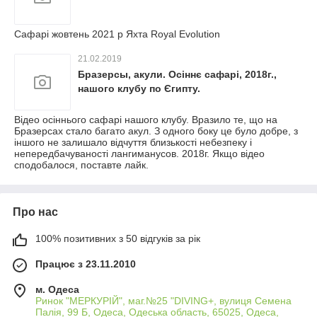
Сафарі жовтень 2021 р Яхта Royal Evolution
21.02.2019
Бразерсы, акули. Осіннє сафарі, 2018г.,
нашого клубу по Єгипту.
Відео осіннього сафарі нашого клубу. Вразило те, що на
Бразерсах стало багато акул. З одного боку це було добре, з
іншого не залишало відчуття близькості небезпеку і
непередбачуваності лангиманусов. 2018г. Якщо відео
сподобалося, поставте лайк.
Про нас
100% позитивних з 50 відгуків за рік
Працює з 23.11.2010
м. Одеса
Ринок "МЕРКУРІЙ", маг.№25 "DIVING+, вулиця Семена
Палія, 99 Б, Одеса, Одеська область, 65025, Одеса,